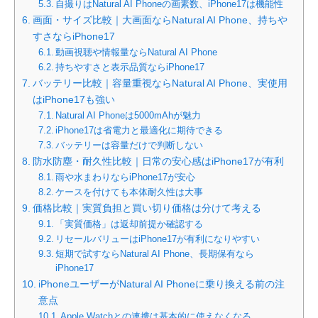
自撮りはNatural AI Phoneの画素数、iPhone17は機能性
画面・サイズ比較｜大画面ならNatural AI Phone、持ちや
すさならiPhone17
動画視聴や情報量ならNatural AI Phone
持ちやすさと表示品質ならiPhone17
バッテリー比較｜容量重視ならNatural AI Phone、実使用
はiPhone17も強い
Natural AI Phoneは5000mAhが魅力
iPhone17は省電力と最適化に期待できる
バッテリーは容量だけで判断しない
防水防塵・耐久性比較｜日常の安心感はiPhone17が有利
雨や水まわりならiPhone17が安心
ケースを付けても本体耐久性は大事
価格比較｜実質負担と買い切り価格は分けて考える
「実質価格」は返却前提か確認する
リセールバリューはiPhone17が有利になりやすい
短期で試すならNatural AI Phone、長期保有なら
iPhone17
iPhoneユーザーがNatural AI Phoneに乗り換える前の注
意点
Apple Watchとの連携は基本的に使えなくなる