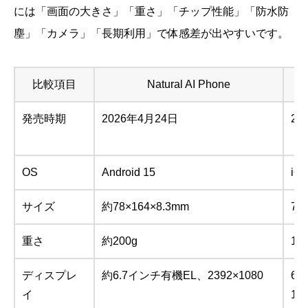
には「画面の大きさ」「重さ」「チップ性能」「防水防
塵」「カメラ」「長期利用」で体感差が出やすいです。
比較項目
Natural AI Phone
発売時期
2026年4月24日
20
OS
Android 15
iO
サイズ
約78×164×8.3mm
71
重さ
約200g
17
ディスプレ
約6.7インチ有機EL、2392×1080
6.
イ
120