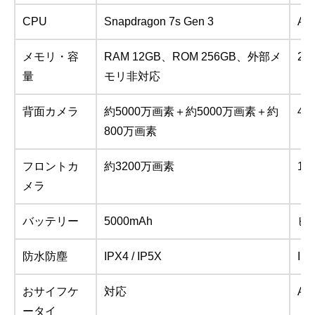
CPU
Snapdragon 7s Gen 3
A
メモリ・容
RAM 12GB、ROM 256GB、外部メ
25
量
モリ非対応
背面カメラ
約5000万画素＋約5000万画素＋約
48
800万画素
フロントカ
約3200万画素
1
メラ
バッテリー
5000mAh
ビ
防水防塵
IPX4 / IP5X
IP
おサイフケ
対応
App
ータイ