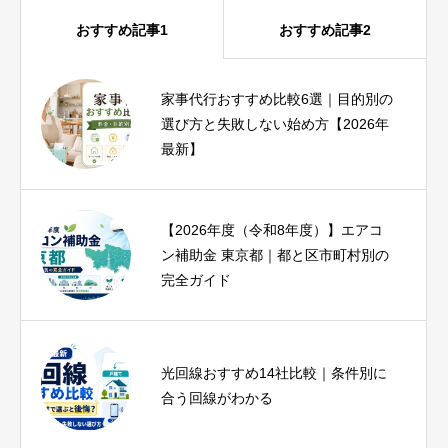
おすすめ記事1
おすすめ記事2
家事代行おすすめ比較6選｜目的別の
iPhone17eとiPhoneSE3を比較｜SE3
選び方と失敗しない始め方【2026年
ユーザーが1分で結論を出せる診断つ
最新】
き
【2026年度（令和8年度）】エアコ
ヨガインストラクター資格は必要？
ン補助金 東京都｜都と区市町村別の
種類・費用・未経験から目指す方法
完全ガイド
を解説
光回線おすすめ14社比較｜条件別に
ピラティス資格おすすめ比較｜種
合う回線がわかる
類・費用・期間と失敗しない選び方