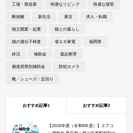
工場・製造業
快適なリビング
快適な寝室
断捨離
新生活
東京
求人・転職
独立開業・起業
猫との暮らし
猫の遺伝子検査
省エネ家電
福岡県
終活
補助金
遺品整理
都道府県別補助金
防犯カメラ
靴・シューズ・足回り
おすすめ記事1
おすすめ記事2
【2026年度（令和8年度）】エアコ
iPhone17eとiPhoneSE3を比較｜SE3