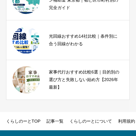
ン補助金 東京都｜都と区市町村別の
ユーザーが1分で結論を出せる診断つ
完全ガイド
き
光回線おすすめ14社比較｜条件別に
ピラティス資格おすすめ比較｜種
合う回線がわかる
類・費用・期間と失敗しない選び方
家事代行おすすめ比較6選｜目的別の
ヨガインストラクター資格は必要？
選び方と失敗しない始め方【2026年
種類・費用・未経験から目指す方法
最新】
を解説
くらしのーとTOP
記事一覧
くらしのーとについて
利用規約