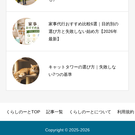
家事代行おすすめ比較6選｜目的別の
iPhone17eとiPhoneSE3を比較｜SE3
選び方と失敗しない始め方【2026年
ユーザーが1分で結論を出せる診断つ
最新】
き
ヨガインストラクター資格は必要？
キャットタワーの選び方｜失敗しな
種類・費用・未経験から目指す方法
い7つの基準
を解説
くらしのーとTOP
記事一覧
くらしのーとについて
利用規約
Copyright © 2025‐2026