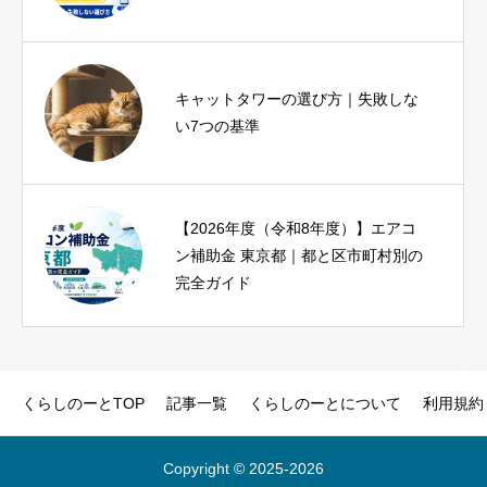
iPhone17eとiPhoneSE3を比較｜SE3
キャットタワーの選び方｜失敗しな
ユーザーが1分で結論を出せる診断つ
い7つの基準
き
【2026年度（令和8年度）】エアコ
ピラティス資格おすすめ比較｜種
ン補助金 東京都｜都と区市町村別の
類・費用・期間と失敗しない選び方
完全ガイド
くらしのーとTOP
記事一覧
くらしのーとについて
利用規約
Copyright © 2025‐2026