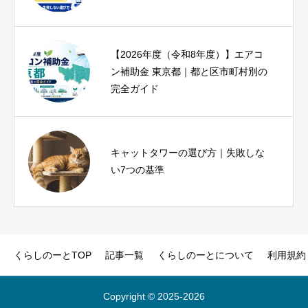
【2026年度（令和8年度）】エアコ
iPhone17eとiPhoneSE3を比較｜SE3
ン補助金 東京都｜都と区市町村別の
ユーザーが1分で結論を出せる診断つ
完全ガイド
き
ヨガインストラクター資格は必要？
キャットタワーの選び方｜失敗しな
種類・費用・未経験から目指す方法
い7つの基準
を解説
くらしのーとTOP
記事一覧
くらしのーとについて
利用規約
Copyright © 2025‐2026