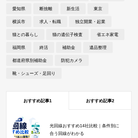
愛知県
断捨離
新生活
東京
横浜市
求人・転職
独立開業・起業
猫との暮らし
猫の遺伝子検査
省エネ家電
福岡県
終活
補助金
遺品整理
都道府県別補助金
防犯カメラ
靴・シューズ・足回り
おすすめ記事1
おすすめ記事2
光回線おすすめ14社比較｜条件別に
ピラティス資格おすすめ比較｜種
合う回線がわかる
類・費用・期間と失敗しない選び方