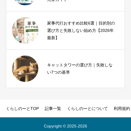
家事代行おすすめ比較6選｜目的別の
iPhone17eとiPhoneSE3を比較｜SE3
選び方と失敗しない始め方【2026年
ユーザーが1分で結論を出せる診断つ
最新】
き
ヨガインストラクター資格は必要？
キャットタワーの選び方｜失敗しな
種類・費用・未経験から目指す方法
い7つの基準
を解説
くらしのーとTOP
記事一覧
くらしのーとについて
利用規約
Copyright © 2025‐2026