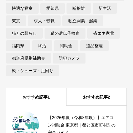
快適な寝室
愛知県
断捨離
新生活
東京
求人・転職
独立開業・起業
猫との暮らし
猫の遺伝子検査
省エネ家電
福岡県
終活
補助金
遺品整理
都道府県別補助金
防犯カメラ
靴・シューズ・足回り
おすすめ記事1
おすすめ記事2
【2026年度（令和8年度）】エアコ
iPhone17eとiPhoneSE3を比較｜SE3
ン補助金 東京都｜都と区市町村別の
ユーザーが1分で結論を出せる診断つ
完全ガイド
き