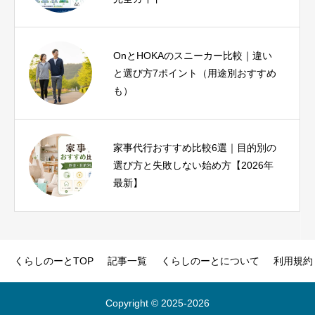
OnとHOKAのスニーカー比較｜違い
ヨガインストラクター資格は必要？
と選び方7ポイント（用途別おすすめ
種類・費用・未経験から目指す方法
も）
を解説
家事代行おすすめ比較6選｜目的別の
ピラティス資格おすすめ比較｜種
選び方と失敗しない始め方【2026年
類・費用・期間と失敗しない選び方
最新】
くらしのーとTOP
記事一覧
くらしのーとについて
利用規約
Copyright © 2025‐2026