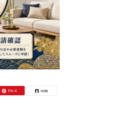
Pin it
note