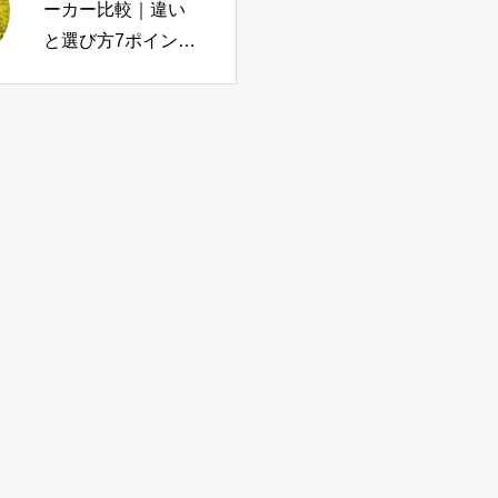
ーカー比較｜違い
ター資格は必要？
と選び方7ポイント
種類・費用・未経
（用途別おすすめ
験から目指す方法
も）
を解説