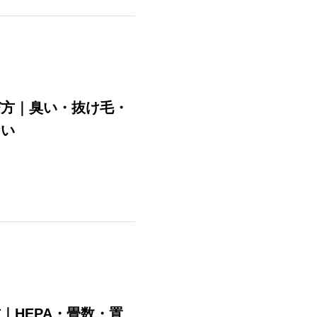
び方｜臭い・抜け毛・
ない
｜HEPA・畳数・置