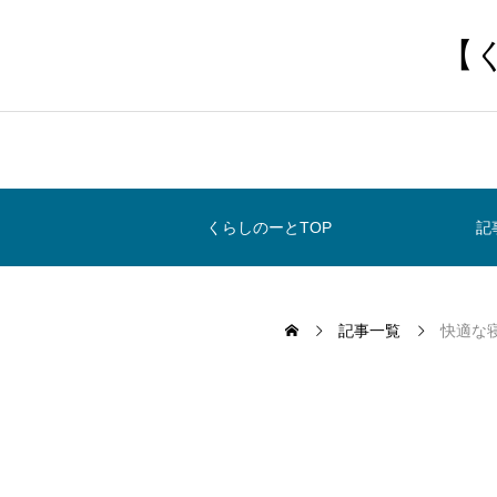
【
くらしのーとTOP
記
記事一覧
快適な