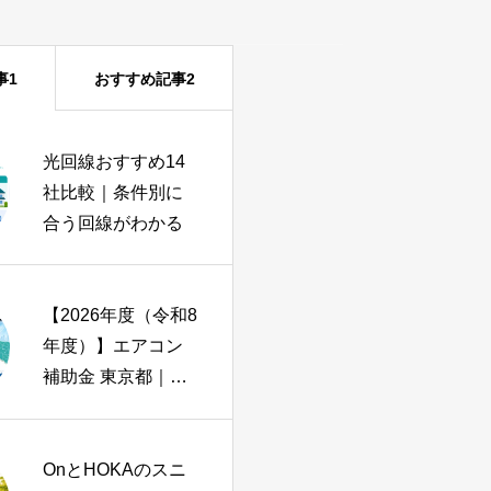
事1
おすすめ記事2
ピラティス資格お
光回線おすすめ14
すすめ比較｜種
社比較｜条件別に
類・費用・期間と
合う回線がわかる
失敗しない選び方
【2026年度（令和8
iPhone17eと
年度）】エアコン
iPhoneSE3を比較
補助金 東京都｜都
｜SE3ユーザーが1
と区市町村別の完
分で結論を出せる
全ガイド
診断つき
OnとHOKAのスニ
ヨガインストラク