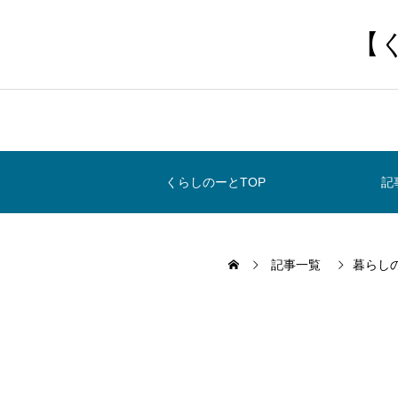
【
くらしのーとTOP
記
記事一覧
暮らし