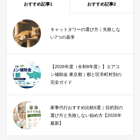
おすすめ記事1
おすすめ記事2
ヨガインストラクター資格は必要？
キャットタワーの選び方｜失敗しな
種類・費用・未経験から目指す方法
い7つの基準
を解説
【2026年度（令和8年度）】エアコ
iPhone17eとiPhoneSE3を比較｜SE3
ン補助金 東京都｜都と区市町村別の
ユーザーが1分で結論を出せる診断つ
完全ガイド
き
家事代行おすすめ比較6選｜目的別の
ピラティス資格おすすめ比較｜種
選び方と失敗しない始め方【2026年
類・費用・期間と失敗しない選び方
最新】