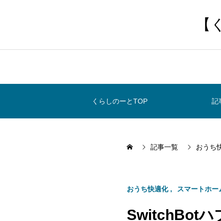
【
くらしのーとTOP
記
記事一覧
おうち
おうち快適化
スマートホー
SwitchB