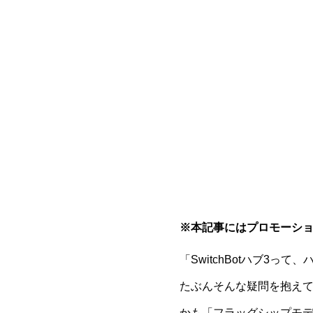
※本記事にはプロモーシ
「SwitchBotハブ3
たぶんそんな疑問を抱えて
かも「フラッグシップモ