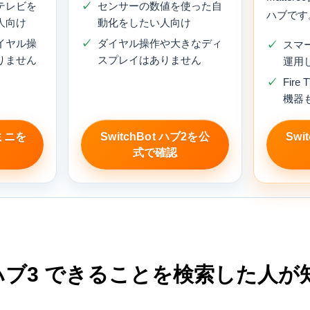
テレビを
センサーの数値を使った自
ハブです
人向け
動化をしたい人向け
イヤル操
ダイヤル操作や大きなディ
スマ
りません
スプレイはありません
運用
Fir
機器
ブミニを
SwitchBot ハブ2を公
Swi
式で確認
Botハブ3 できることを検索した人