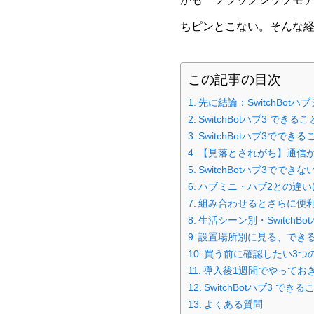
ちピンとこない。そんな
この記事の目次
先に結論：SwitchBo
SwitchBotハブ3 で
SwitchBotハブ3でで
【見落とされがち】通信
SwitchBotハブ3でで
ハブミニ・ハブ2との違い
組み合わせるとさらに便
生活シーン別・SwitchBo
設置場所別に見る、でき
買う前に確認したい3つ
導入後1週間でやってお
SwitchBotハブ3 で
よくある質問