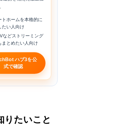
。
ートホームを本格的に
したい人向け
e TVなどストリーミング
もまとめたい人向け
tchBot ハブ3を公
式で確認
が知りたいこと