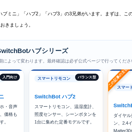
は、「ハブミニ」「ハブ2」「ハブ3」の3兄弟がいます。まずは、
ておきましょう。
itchBotハブシリーズ
期によって変わります。最終確認は必ず公式ページで行ってくださ
この記事の主役
入門向け
バランス型
スマートリモコン
スマー
ミニ
SwitchBot ハブ2
Switc
ホ・音声
スマートリモコン、温湿度計、
、価格も
照度センサー、シーンボタンを
ダイヤル
す。
1台に集めた定番モデルです。
ン、2.
Matte