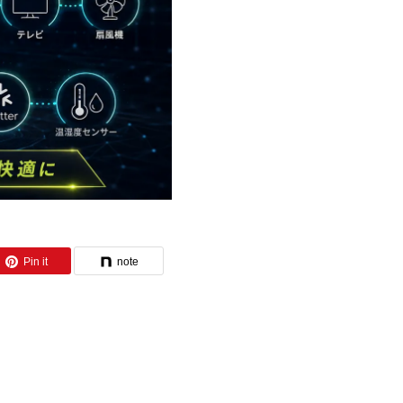
Pin it
note