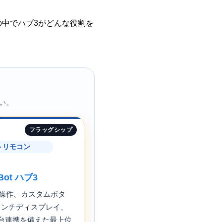
この中でハブ3がどんな役割を
い。
フラッグシップ
トリモコン
hBot ハブ3
操作、カスタムボタ
4インチディスプレイ、
r30台連携を備えた最上位