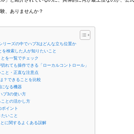
経験、ありませんか？
tハブシリーズの中でハブ3はどんな立ち位置か
きることを検索した人が知りたいこと
きることを一覧でチェック
が切れても操作できる「ローカルコントロール」
きないこと・正直な注意点
は？できることを比較
利になる機器
tハブ3の使い方
ることの活かし方
のポイント
きたいこと
きることに関するよくある誤解