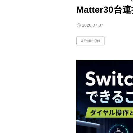
Matter30
2026.07.07
SwitchBot