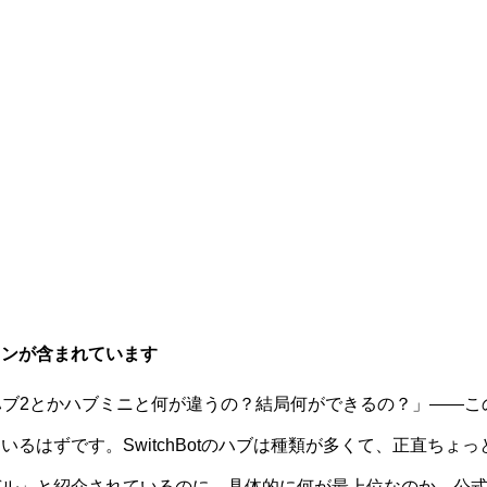
ョンが含まれています
って、ハブ2とかハブミニと何が違うの？結局何ができるの？」——
いるはずです。SwitchBotのハブは種類が多くて、正直ちょ
デル」と紹介されているのに、具体的に何が最上位なのか、公