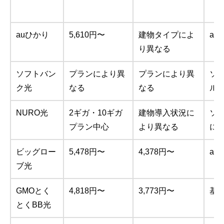
auひかり
5,610円〜
建物タイプによ
au
り異なる
ソフトバン
プランにより異
プランにより異
ソ
ク光
なる
なる
ル
NURO光
2ギガ・10ギガ
建物導入状況に
ソ
プラン中心
より異なる
に
ビッグロー
5,478円〜
4,378円〜
au
ブ光
GMOとく
4,818円〜
3,773円〜
基
とくBB光