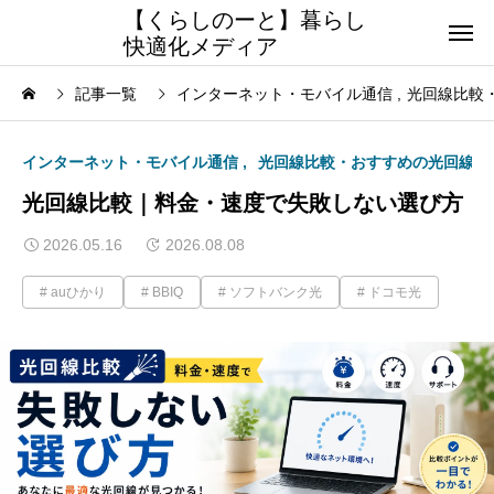
【くらしのーと】暮らし
快適化メディア
記事一覧
インターネット・モバイル通信
光回線比較
インターネット・モバイル通信
光回線比較・おすすめの光回線
光回線比較｜料金・速度で失敗しない選び方
2026.05.16
2026.08.08
auひかり
BBIQ
ソフトバンク光
ドコモ光