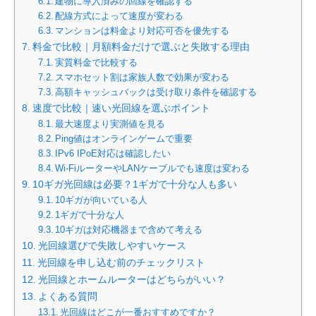
建物に導入済みの回線を確認する
配線方式によって速度が変わる
マンションは料金より対応可否を優先する
料金で比較｜月額料金だけで選ぶと失敗する理由
実質料金で比較する
スマホセット割は家族人数で効果が変わる
高額キャッシュバックは受け取り条件を確認する
速度で比較｜速い光回線を選ぶポイント
最大速度より実測値を見る
Ping値はオンラインゲームで重要
IPv6 IPoE対応は確認したい
Wi-FiルーターやLANケーブルでも速度は変わる
10ギガ光回線は必要？1ギガで十分な人も多い
10ギガが向いている人
1ギガで十分な人
10ギガは対応機器まで含めて考える
光回線選びで失敗しやすいケース
光回線を申し込む前のチェックリスト
光回線とホームルーターはどちらがいい？
よくある質問
光回線はどこが一番おすすめですか？