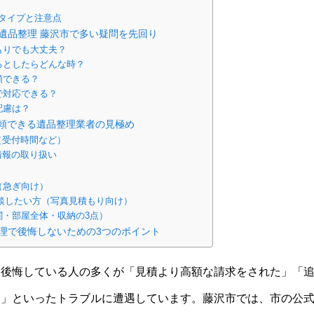
タイプと注意点
｜遺品整理 藤沢市で多い疑問を先回り
もりでも大丈夫？
るとしたらどんな時？
頼できる？
で対応できる？
配慮は？
頼できる遺品整理業者の見極め
（受付時間など）
情報の取り扱い
（急ぎ向け）
相談したい方（写真見積もり向け）
関・部屋全体・収納の3点）
理で後悔しないための3つのポイント
て後悔している人の多くが「見積より高額な請求をされた」「
た」といったトラブルに遭遇しています。藤沢市では、市の公