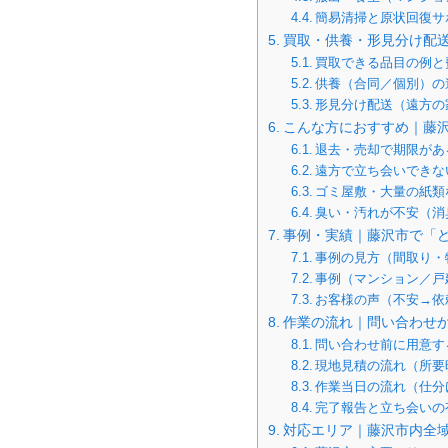
簡易清掃と原状回復サ
買取・供養・形見分け配
買取できる品目の例と
供養（合同／個別）の
形見分け配送（遠方の
こんな方におすすめ｜藤
退去・売却で期限があ
遠方で立ち会いできな
ゴミ屋敷・大量の紙類
臭い・汚れが不安（消
事例・実績｜藤沢市で「
事例の見方（間取り・
事例（マンション／戸
お客様の声（不安→依
作業の流れ｜問い合わせ
問い合わせ前に用意す
現地見積の流れ（所要
作業当日の流れ（仕分
完了報告と立ち会いの
対応エリア｜藤沢市内全