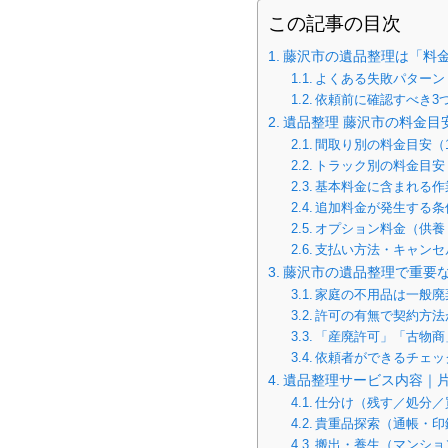
この記事の目次
藤沢市の遺品整理は「料
よくある失敗パターン
依頼前に確認すべき3
遺品整理 藤沢市の料金目
間取り別の料金目安（1
トラック別の料金目安
基本料金に含まれる作
追加料金が発生する条
オプション料金（供養
支払い方法・キャンセ
藤沢市の遺品整理で重要
家庭の不用品は一般廃
許可の有無で契約方法
「産廃許可」「古物商
依頼者ができるチェッ
遺品整理サービス内容｜
仕分け（残す／処分／
貴重品探索（通帳・印
搬出・養生（マンショ