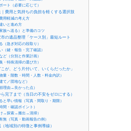
ポート（必要に応じて）
送｜費用と気持ちの負担を軽くする選択肢
費用軽減の考え方
違いと進め方
家族へ送る）と準備のコツ
沢市の遺品整理「ケース別」最短ルート
る（急ぎ対応の段取り）
い（鍵・報告・完了確認）
など（分別と作業計画）
臭・特殊清掃の選び方）
どこが、どう片付いて、いくらだったか」
物量・階数・時間・人数・料金内訳）
建て／団地など）
頼理由→良かった点）
から完了まで（当日の不安をゼロにする）
ると早い情報（写真・間取り・期限）
時間・確認ポイント）
け→探索→搬出→清掃）
有無（写真・動画報告の例）
域（地域別の特徴と事例導線）