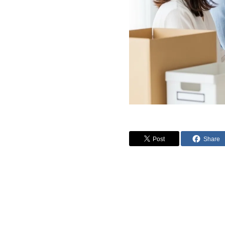
Post
Share