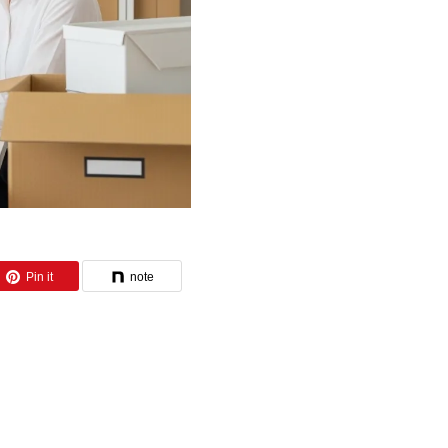
Pin it
note