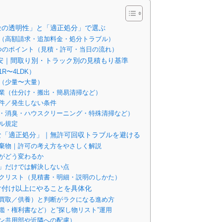
金の透明性」と「適正処分」で選ぶ
（高額請求・追加料金・処分トラブル）
つのポイント（見積・許可・当日の流れ）
安｜間取り別・トラック別の見積もり基準
R〜4LDK）
（少量〜大量）
業（仕分け・搬出・簡易清掃など）
件／発生しない条件
・消臭・ハウスクリーニング・特殊清掃など）
ル規定
な「適正処分」｜無許可回収トラブルを避ける
棄物｜許可の考え方をやさしく解説
がどう変わるか
」だけでは解決しない点
クリスト（見積書・明細・説明のしかた）
片付け以上にやることを具体化
買取／供養）と判断がラクになる進め方
鑑・権利書など）と”探し物リスト”運用
ン共用部や近隣への配慮）