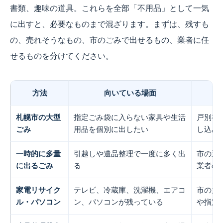
書類、趣味の道具。これらを全部「不用品」として一気
に出すと、必要なものまで混ざります。まずは、残すも
の、売れそうなもの、市のごみで出せるもの、業者に任
せるものを分けてください。
方法
向いている場面
札幌市の大型
指定ごみ袋に入らない家具や生活
戸別有
ごみ
用品を個別に出したい
し込み
一時的に多量
引越しや遺品整理で一度に多く出
市の通
に出るごみ
る
業者の
家電リサイク
テレビ、冷蔵庫、洗濯機、エアコ
市の大
ル・パソコン
ン、パソコンが残っている
や指定