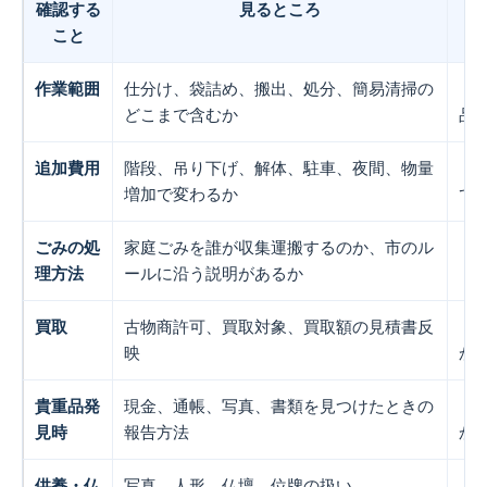
確認する
見るところ
こと
作業範囲
仕分け、袋詰め、搬出、処分、簡易清掃の
「
どこまで含むか
品
追加費用
階段、吊り下げ、解体、駐車、夜間、物量
「
増加で変わるか
て
ごみの処
家庭ごみを誰が収集運搬するのか、市のル
「
理方法
ールに沿う説明があるか
買取
古物商許可、買取対象、買取額の見積書反
「
映
か
貴重品発
現金、通帳、写真、書類を見つけたときの
「
見時
報告方法
か
供養・仏
写真、人形、仏壇、位牌の扱い
「