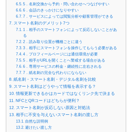
5．名刺交換から予約・問い合わせへつなげやすい
6．会話のきっかけになりやすい
7．サービスによっては閲覧分析や顧客管理ができる
スマート名刺のデメリット7つ
1．相手のスマートフォンによって反応しないことがあ
る
2．読み取り位置が機種ごとに違う
3．相手にスマートフォンを操作してもらう必要がある
4．プロフィールページには通信環境が必要
5．相手がURLを開くことへ警戒する場合がある
6．専用サービスの料金・継続性に左右される
7．紙名刺の完全な代わりにならない
紙名刺・スマート名刺・デジタル名刺を比較
スマート名刺はどうやって情報を表示する？
情報更新できるかはカードではなくリンク先で決まる
NFCとQRコードはどちらが便利？
スマート名刺が反応しない原因と対処法
相手に不安を与えないスマート名刺の渡し方
自然な説明例
避けたい渡し方