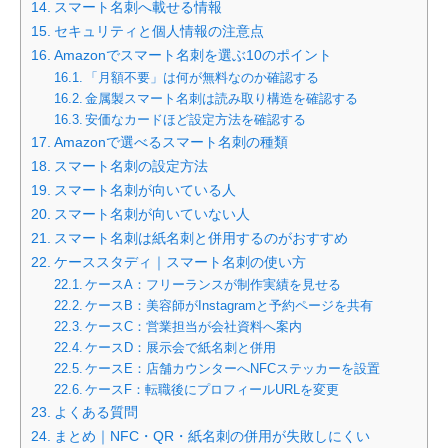
スマート名刺へ載せる情報
セキュリティと個人情報の注意点
Amazonでスマート名刺を選ぶ10のポイント
「月額不要」は何が無料なのか確認する
金属製スマート名刺は読み取り構造を確認する
安価なカードほど設定方法を確認する
Amazonで選べるスマート名刺の種類
スマート名刺の設定方法
スマート名刺が向いている人
スマート名刺が向いていない人
スマート名刺は紙名刺と併用するのがおすすめ
ケーススタディ｜スマート名刺の使い方
ケースA：フリーランスが制作実績を見せる
ケースB：美容師がInstagramと予約ページを共有
ケースC：営業担当が会社資料へ案内
ケースD：展示会で紙名刺と併用
ケースE：店舗カウンターへNFCステッカーを設置
ケースF：転職後にプロフィールURLを変更
よくある質問
まとめ｜NFC・QR・紙名刺の併用が失敗しにくい