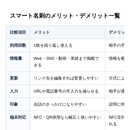
スマート名刺のメリット・デメリット一覧
比較項目
メリット
デメリット
利用回数
1枚を繰り返し使える
相手の手元
情報量
Web・SNS・動画・実績まで掲載で
情報を載せ
きる
更新
リンク先を編集すれば変更しやすい
方式によっ
入力
URLや電話番号の手入力を減らせる
相手が通知
印象
会話のきっかけになりやすい
説明に時間
端末対応
NFC・QR併用なら幅広く使いやすい
NFC非対
れる