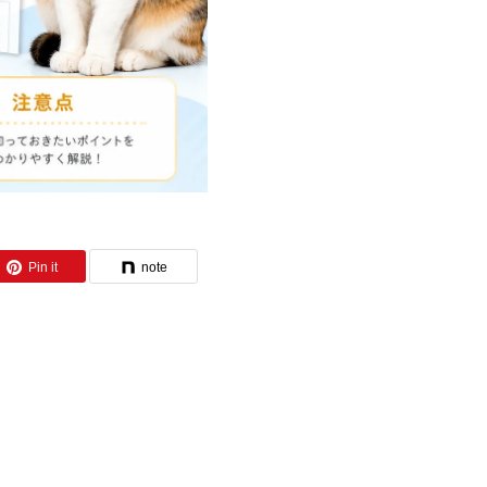
Pin it
note