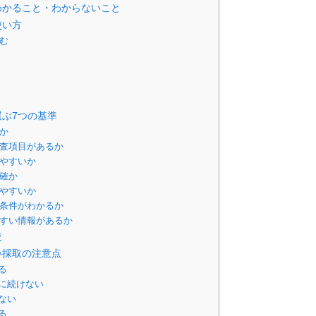
わかること・わからないこと
使い方
込む
ぶ7つの基準
いか
検査項目があるか
りやすいか
明確か
りやすいか
の条件がわかるか
やすい情報があるか
較
い採取の注意点
る
に続けない
ない
る