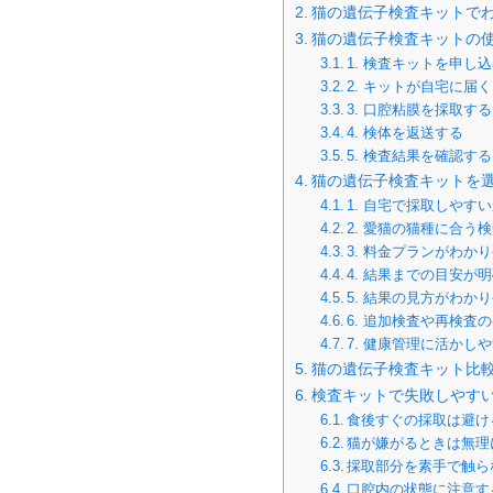
猫の遺伝子検査キットで
猫の遺伝子検査キットの
1. 検査キットを申し
2. キットが自宅に届く
3. 口腔粘膜を採取する
4. 検体を返送する
5. 検査結果を確認する
猫の遺伝子検査キットを選
1. 自宅で採取しやす
2. 愛猫の猫種に合う
3. 料金プランがわか
4. 結果までの目安が
5. 結果の見方がわか
6. 追加検査や再検査
7. 健康管理に活かし
猫の遺伝子検査キット比
検査キットで失敗しやす
食後すぐの採取は避け
猫が嫌がるときは無理
採取部分を素手で触ら
口腔内の状態に注意す