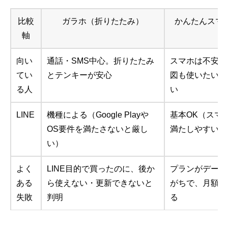
比較
ガラホ（折りたたみ）
かんたんスマ
軸
き
向い
通話・SMS中心。折りたたみ
スマホは不安だけ
てい
とテンキーが安心
図も使いたい。
る人
い
LINE
機種による（Google Playや
基本OK（スマ
OS要件を満たさないと厳し
満たしやすい）
い）
よく
LINE目的で買ったのに、後か
プランがデータ
ある
ら使えない・更新できないと
がちで、月額が
失敗
判明
る