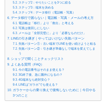
ステップ2：やりたいことを3つに絞る
ステップ3：端末を決める
ステップ4：データ移行（電話帳・写真）
データ移行で困らない｜電話帳・写真・メールの考え方
電話帳は「移行」より「救出」と考える
写真は後回しにしない
メールは「全部完璧に」より「必要なものだけ」
LINEの引き継ぎ｜やってはいけない失敗パターン
失敗パターン①：古い端末でLINEを使い続けようと粘る
失敗パターン②：引き継ぎ準備なしで端末を変えてしま
う
ショップで聞くことチェックリスト
よくある質問（FAQ）
今の電話番号はそのまま使える？
3G終了後、急に圏外になるの？
4G端末なら絶対安心？
LINEは”ガラホ”でも使える？
ガラケーからの乗り換えで後悔しないために｜今日やる
3つのこと