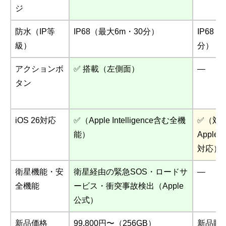
ジ
防水（IP等
IP68（最大6m・30分）
IP68
級）
分）
アクションボ
✅ 搭載（左側面）
—
タン
iOS 26対応
✅（Apple Intelligence含む全機
✅（対
能）
Apple I
対応）
衛星機能・安
衛星経由の緊急SOS・ロードサ
—
全機能
ービス・衝突事故検出（Apple
公式）
新品価格
99,800円〜（256GB）
新品販