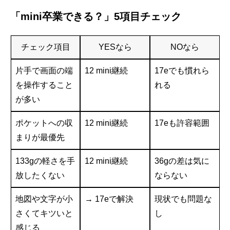
「mini卒業できる？」5項目チェック
チェック項目
YESなら
NOなら
片手で画面の端
12 mini継続
17eでも慣れら
を操作すること
れる
が多い
ポケットへの収
12 mini継続
17eも許容範囲
まりが最優先
133gの軽さを手
12 mini継続
36gの差は気に
放したくない
ならない
地図や文字が小
→ 17eで解決
現状でも問題な
さくてキツいと
し
感じる