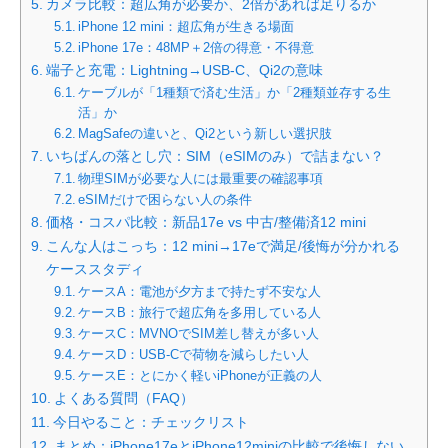
カメラ比較：超広角が必要か、2倍があれば足りるか
iPhone 12 mini：超広角が生きる場面
iPhone 17e：48MP＋2倍の得意・不得意
端子と充電：Lightning→USB-C、Qi2の意味
ケーブルが「1種類で済む生活」か「2種類並存する生
活」か
MagSafeの違いと、Qi2という新しい選択肢
いちばんの落とし穴：SIM（eSIMのみ）で詰まない？
物理SIMが必要な人には最重要の確認事項
eSIMだけで困らない人の条件
価格・コスパ比較：新品17e vs 中古/整備済12 mini
こんな人はこっち：12 mini→17eで満足/後悔が分かれる
ケーススタディ
ケースA：電池が夕方まで持たず不安な人
ケースB：旅行で超広角を多用している人
ケースC：MVNOでSIM差し替えが多い人
ケースD：USB-Cで荷物を減らしたい人
ケースE：とにかく軽いiPhoneが正義の人
よくある質問（FAQ）
今日やること：チェックリスト
まとめ：iPhone17eとiPhone12miniの比較で後悔しない