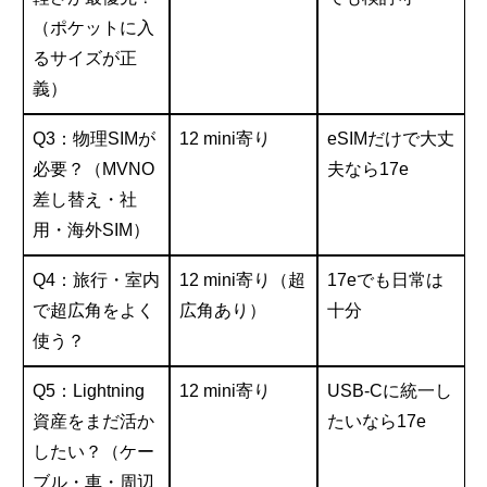
（ポケットに入
るサイズが正
義）
Q3：物理SIMが
12 mini寄り
eSIMだけで大丈
必要？（MVNO
夫なら17e
差し替え・社
用・海外SIM）
Q4：旅行・室内
12 mini寄り（超
17eでも日常は
で超広角をよく
広角あり）
十分
使う？
Q5：Lightning
12 mini寄り
USB-Cに統一し
資産をまだ活か
たいなら17e
したい？（ケー
ブル・車・周辺