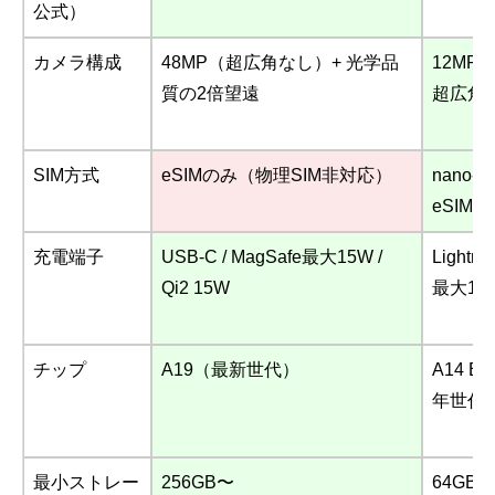
公式）
カメラ構成
48MP（超広角なし）+ 光学品
12MP広
質の2倍望遠
超広角
SIM方式
eSIMのみ（物理SIM非対応）
nano-S
eSIM
充電端子
USB-C / MagSafe最大15W /
Lightni
Qi2 15W
最大12W 
チップ
A19（最新世代）
A14 Bi
年世代
最小ストレー
256GB〜
64GB〜