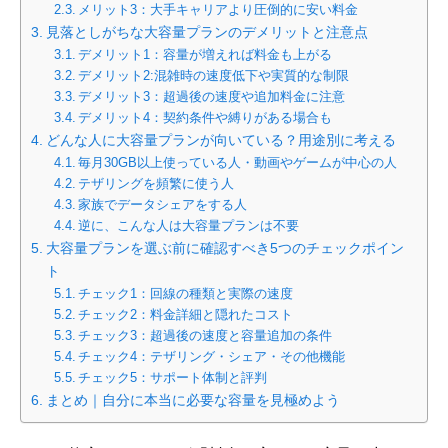
メリット3：大手キャリアより圧倒的に安い料金
見落としがちな大容量プランのデメリットと注意点
デメリット1：容量が増えれば料金も上がる
デメリット2:混雑時の速度低下や実質的な制限
デメリット3：超過後の速度や追加料金に注意
デメリット4：契約条件や縛りがある場合も
どんな人に大容量プランが向いている？用途別に考える
毎月30GB以上使っている人・動画やゲームが中心の人
テザリングを頻繁に使う人
家族でデータシェアをする人
逆に、こんな人は大容量プランは不要
大容量プランを選ぶ前に確認すべき5つのチェックポイン
ト
チェック1：回線の種類と実際の速度
チェック2：料金詳細と隠れたコスト
チェック3：超過後の速度と容量追加の条件
チェック4：テザリング・シェア・その他機能
チェック5：サポート体制と評判
まとめ｜自分に本当に必要な容量を見極めよう