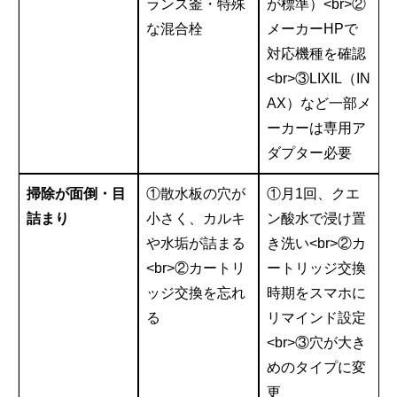
ランス釜・特殊
が標準）<br>②
な混合栓
メーカーHPで
対応機種を確認
<br>③LIXIL（IN
AX）など一部メ
ーカーは専用ア
ダプター必要
掃除が面倒・目
①散水板の穴が
①月1回、クエ
詰まり
小さく、カルキ
ン酸水で浸け置
や水垢が詰まる
き洗い<br>②カ
<br>②カートリ
ートリッジ交換
ッジ交換を忘れ
時期をスマホに
る
リマインド設定
<br>③穴が大き
めのタイプに変
更