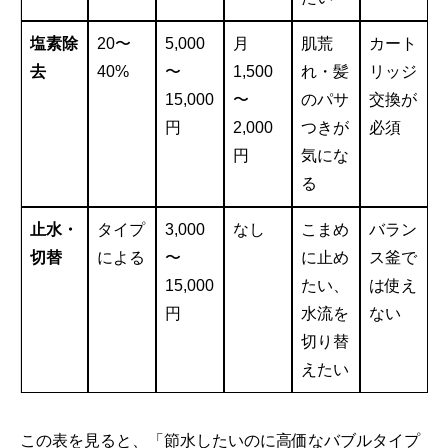
塩素除
20〜
5,000
月
肌荒
カート
去
40%
〜
1,500
れ・髪
リッジ
15,000
〜
のパサ
交換が
円
2,000
つきが
必須
円
気にな
る
止水・
タイプ
3,000
なし
こまめ
バラン
切替
による
〜
に止め
ス釜で
15,000
たい、
は使え
円
水流を
ない
切り替
えたい
この表を見ると、「節水したいのに高価なバブルタイプ