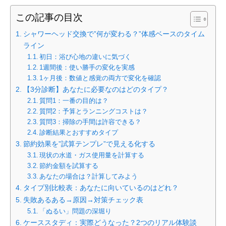
この記事の目次
シャワーヘッド交換で”何が変わる？”体感ベースのタイム
ライン
初日：浴び心地の違いに気づく
1週間後：使い勝手の変化を実感
1ヶ月後：数値と感覚の両方で変化を確認
【3分診断】あなたに必要なのはどのタイプ？
質問1：一番の目的は？
質問2：予算とランニングコストは？
質問3：掃除の手間は許容できる？
診断結果とおすすめタイプ
節約効果を”試算テンプレ”で見える化する
現状の水道・ガス使用量を計算する
節約金額を試算する
あなたの場合は？計算してみよう
タイプ別比較表：あなたに向いているのはどれ？
失敗あるある→原因→対策チェック表
「ぬるい」問題の深堀り
ケーススタディ：実際どうなった？2つのリアル体験談