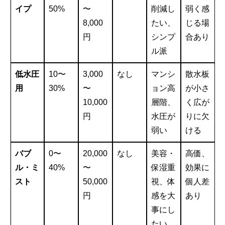
イプ
50%
〜
削減し
弱く感
8,000
たい、
じる場
円
シンプ
合あり
ル派
低水圧
10〜
3,000
なし
マンシ
散水板
用
30%
〜
ョン高
が小さ
10,000
層階、
く広が
円
水圧が
りに欠
弱い
ける
バブ
0〜
20,000
なし
美容・
高価、
ル・ミ
40%
〜
保湿重
効果に
スト
50,000
視、体
個人差
円
感を大
あり
事にし
たい