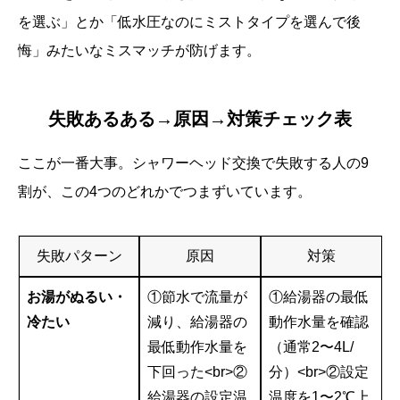
を選ぶ」とか「低水圧なのにミストタイプを選んで後
悔」みたいなミスマッチが防げます。
失敗あるある→原因→対策チェック表
ここが一番大事。シャワーヘッド交換で失敗する人の9
割が、この4つのどれかでつまずいています。
失敗パターン
原因
対策
お湯がぬるい・
①節水で流量が
①給湯器の最低
冷たい
減り、給湯器の
動作水量を確認
最低動作水量を
（通常2〜4L/
下回った<br>②
分）<br>②設定
給湯器の設定温
温度を1〜2℃上