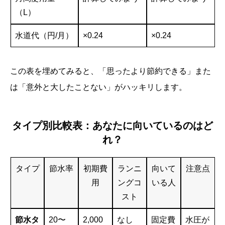
（L）
水道代（円/月）
×0.24
×0.24
この表を埋めてみると、「思ったより節約できる」また
は「意外と大したことない」がハッキリします。
タイプ別比較表：あなたに向いているのはど
れ？
タイプ
節水率
初期費
ランニ
向いて
注意点
用
ングコ
いる人
スト
節水タ
20〜
2,000
なし
固定費
水圧が