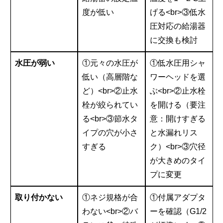
度が低い
げる<br>③低水
圧対応の給湯器
に交換も検討
水圧が弱い
①元々の水圧が
①低水圧用シャ
低い（高層階な
ワーヘッドを選
ど）<br>②止水
ぶ<br>②止水栓
栓が絞られてい
を開ける（要注
る<br>③節水タ
意：開けすぎる
イプの穴が小さ
と水漏れリス
すぎる
ク）<br>③穴径
が大きめのタイ
プに変更
取り付かない
①ネジ規格が合
①付属アダプタ
わない<br>②バ
ーを確認（G1/2