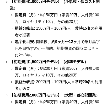
【初期費用1,000万円モデル】（小規模・低コスト開
業）
固定費（月）:
約150万円（家賃20万、人件費100
万、ロイヤリティ10万、その他20万）
損益分岐点:
150万円 ÷ 10万円/人 =
常時15名
の利用
者が必要
黒字化目安:
開業後、
約9ヶ月〜12ヶ月
で単月黒字
化を目指すのが一般的。初期投資の回収にはさら
に2〜3年。
【初期費用1,500万円モデル】（標準モデル）
固定費（月）:
約200万円（家賃30万、人件費140
万、ロイヤリティ10万、その他20万）
損益分岐点:
200万円 ÷ 10万円/人 =
常時20名
の利用
者が必要
【初期費用2,000万円モデル】（大型・都心部開業）
固定費（月）:
約250万円（家賃40万、人件費180