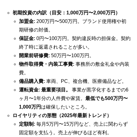
初期投資の内訳（目安：1,000万円〜2,000万円）
加盟金:
200万円〜500万円。ブランド使用権や初
期研修の対価。
保証金:
0円〜100万円。契約違反時の担保金。契約
終了時に返還されることが多い。
開業前研修費:
50万円〜100万円。
物件取得費・内装工事費:
事務所の敷金礼金や内装
費。
備品購入費:
車両、PC、複合機、医療備品など。
運転資金:
最重要項目。
事業が黒字化するまでの6
ヶ月〜1年分の人件費や家賃。
最低でも500万円〜
1,000万円
は確保したいところ。
ロイヤリティの形態（2025年最新トレンド）
定額制:
毎月5万円〜15万円など、売上に関わらず
固定額を支払う。売上が伸びるほど有利。