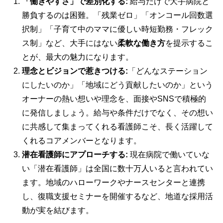
「働きやすさ」で差別化する:
給与だけで大手病院と
勝負するのは困難。「残業ゼロ」「オンコール回数選
択制」「子育て中のママに優しい時短勤務・フレック
ス制」など、大手にはない
柔軟な働き方
を提示するこ
とが、最大の魅力になります。
理念とビジョンで惹きつける:
「どんなステーション
にしたいのか」「地域にどう貢献したいのか」という
オーナーの熱い想いや理念を、面接やSNSで積極的
に発信しましょう。給与や条件だけでなく、その想い
に共感して集まってくれる看護師こそ、長く活躍して
くれるコアメンバーとなります。
潜在看護師にアプローチする:
現在病院で働いていな
い「潜在看護師」は全国に数十万人いると言われてい
ます。地域のハローワークやナースセンターと連携
し、復職支援セミナーを開催するなど、地道な採用活
動が実を結びます。