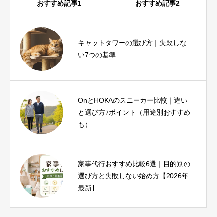
おすすめ記事1
おすすめ記事2
iPhone17eとiPhoneSE3を比較｜SE3
キャットタワーの選び方｜失敗しな
ユーザーが1分で結論を出せる診断つ
い7つの基準
き
OnとHOKAのスニーカー比較｜違い
ピラティス資格おすすめ比較｜種
と選び方7ポイント（用途別おすすめ
類・費用・期間と失敗しない選び方
も）
家事代行おすすめ比較6選｜目的別の
ヨガインストラクター資格は必要？
選び方と失敗しない始め方【2026年
種類・費用・未経験から目指す方法
最新】
を解説