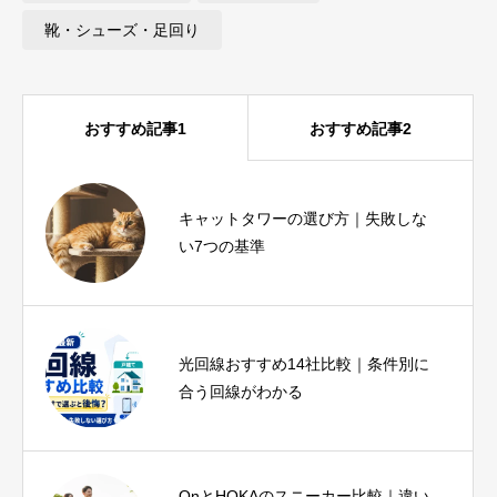
靴・シューズ・足回り
おすすめ記事1
おすすめ記事2
iPhone17eとiPhoneSE3を比較｜SE3
キャットタワーの選び方｜失敗しな
ユーザーが1分で結論を出せる診断つ
い7つの基準
き
光回線おすすめ14社比較｜条件別に
ピラティス資格おすすめ比較｜種
合う回線がわかる
類・費用・期間と失敗しない選び方
OnとHOKAのスニーカー比較｜違い
ヨガインストラクター資格は必要？