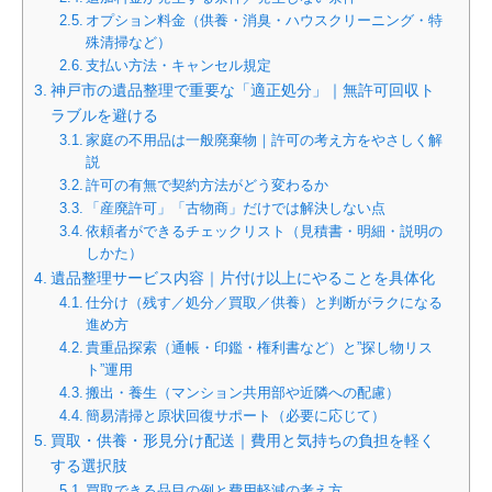
オプション料金（供養・消臭・ハウスクリーニング・特
殊清掃など）
支払い方法・キャンセル規定
神戸市の遺品整理で重要な「適正処分」｜無許可回収ト
ラブルを避ける
家庭の不用品は一般廃棄物｜許可の考え方をやさしく解
説
許可の有無で契約方法がどう変わるか
「産廃許可」「古物商」だけでは解決しない点
依頼者ができるチェックリスト（見積書・明細・説明の
しかた）
遺品整理サービス内容｜片付け以上にやることを具体化
仕分け（残す／処分／買取／供養）と判断がラクになる
進め方
貴重品探索（通帳・印鑑・権利書など）と”探し物リス
ト”運用
搬出・養生（マンション共用部や近隣への配慮）
簡易清掃と原状回復サポート（必要に応じて）
買取・供養・形見分け配送｜費用と気持ちの負担を軽く
する選択肢
買取できる品目の例と費用軽減の考え方