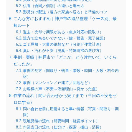
供養（合同／個別）の違いと進め方
形見分け配送（遠方の家族へ送る）と準備のコツ
こんな方におすすめ｜神戸市の遺品整理「ケース別」最
短ルート
退去・売却で期限がある（急ぎ対応の段取り）
遠方で立ち会いできない（鍵・報告・完了確認）
ゴミ屋敷・大量の紙類など（分別と作業計画）
臭い・汚れが不安（消臭・特殊清掃の選び方）
事例・実績｜神戸市で「どこが、どう片付いて、いくら
だったか」
事例の見方（間取り・物量・階数・時間・人数・料金内
訳）
事例（マンション／戸建て／団地など）
お客様の声（不安→依頼理由→良かった点）
作業の流れ｜問い合わせから完了まで（当日の不安をゼ
ロにする）
問い合わせ前に用意すると早い情報（写真・間取り・期
限）
現地見積の流れ（所要時間・確認ポイント）
作業当日の流れ（仕分け→探索→搬出→清掃）