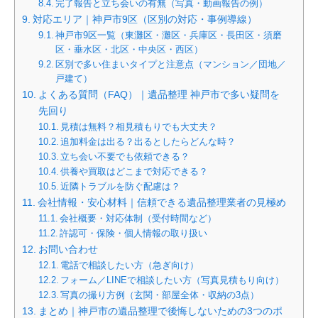
完了報告と立ち会いの有無（写真・動画報告の例）
対応エリア｜神戸市9区（区別の対応・事例導線）
神戸市9区一覧（東灘区・灘区・兵庫区・長田区・須磨
区・垂水区・北区・中央区・西区）
区別で多い住まいタイプと注意点（マンション／団地／
戸建て）
よくある質問（FAQ）｜遺品整理 神戸市で多い疑問を
先回り
見積は無料？相見積もりでも大丈夫？
追加料金は出る？出るとしたらどんな時？
立ち会い不要でも依頼できる？
供養や買取はどこまで対応できる？
近隣トラブルを防ぐ配慮は？
会社情報・安心材料｜信頼できる遺品整理業者の見極め
会社概要・対応体制（受付時間など）
許認可・保険・個人情報の取り扱い
お問い合わせ
電話で相談したい方（急ぎ向け）
フォーム／LINEで相談したい方（写真見積もり向け）
写真の撮り方例（玄関・部屋全体・収納の3点）
まとめ｜神戸市の遺品整理で後悔しないための3つのポ