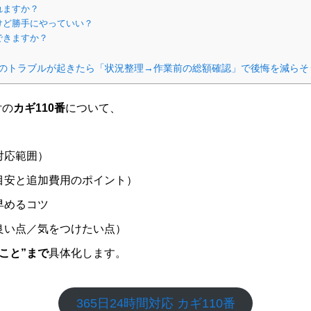
れますか？
けど勝手にやっていい？
できますか？
のトラブルが起きたら「状況整理→作業前の総額確認」で後悔を減らそ
付の
カギ110番
について、
対応範囲）
目安と追加費用のポイント）
早めるコツ
良い点／気をつけたい点）
こと”まで
具体化します。
365日24時間対応 カギ110番