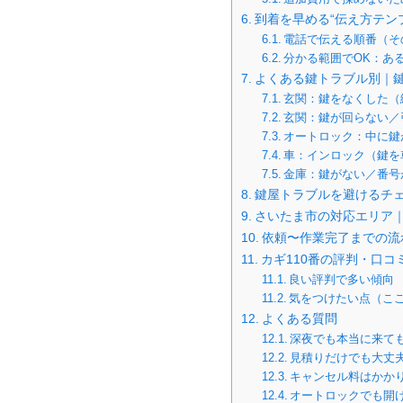
到着を早める“伝え方テン
電話で伝える順番（そ
分かる範囲でOK：あ
よくある鍵トラブル別｜
玄関：鍵をなくした（
玄関：鍵が回らない／
オートロック：中に鍵
車：インロック（鍵を
金庫：鍵がない／番号
鍵屋トラブルを避けるチ
さいたま市の対応エリア｜
依頼〜作業完了までの流
カギ110番の評判・口
良い評判で多い傾向
気をつけたい点（こ
よくある質問
深夜でも本当に来て
見積りだけでも大丈
キャンセル料はかか
オートロックでも開