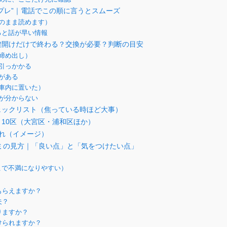
プレ”｜電話でこの順に言うとスムーズ
のまま読めます）
ると話が早い情報
鍵開けだけで終わる？交換が必要？判断の目安
締め出し）
引っかかる
がある
車内に置いた）
が分からない
ェックリスト（焦っている時ほど大事）
10区（大宮区・浦和区ほか）
れ（イメージ）
コミの見方｜「良い点」と「気をつけたい点」
こで不満になりやすい）
もらえますか？
夫？
りますか？
けられますか？