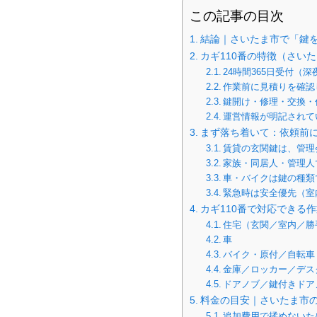
この記事の目次
結論｜さいたま市で「鍵を
カギ110番の特徴（さい
24時間365日受付（
作業前に見積りを確認
鍵開け・修理・交換・
運営情報が明記されて
まず落ち着いて：依頼前
賃貸の玄関鍵は、管理
家族・同居人・管理人
車・バイクは鍵の種類
緊急時は安全優先（室
カギ110番で対応できる
住宅（玄関／室内／勝
車
バイク・原付／自転車
金庫／ロッカー／デス
ドアノブ／鍵付きドア
料金の目安｜さいたま市
追加費用で揉めないた