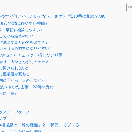
今すぐ何とかしたい」なら、まずカギ110番に相談でOK
たま市で選ばれやすい理由）
深夜・早朝も相談しやすい）
してから進めやすい
作成までまとめて相談できる
いる（安心材料になりやすい）
にやることチェック（損しない順番）
会社／大家さんが先のケース
で開けられないか
で難易度が変わる
内に子ども／火の元など）
作業（さいたま市・24時間受付）
手口／窓）
ク／スーツケース
ノブ
の相場感は「鍵の種類」と「状況」でブレる
めに、ここだけ先に確認