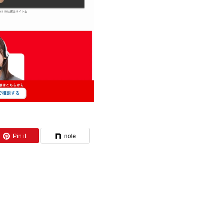
Pin it
note