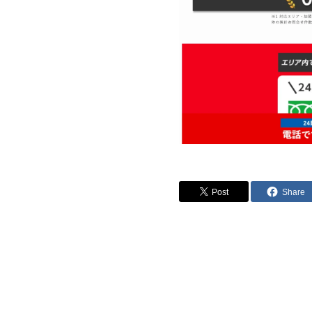
Post
Share