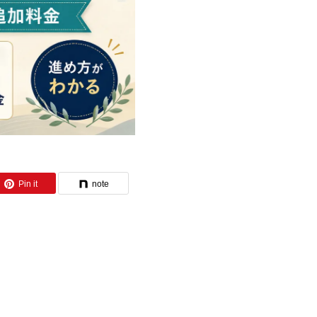
Pin it
note