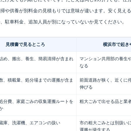
清掃や供養が別料金の見積もりでは意味が違います。安く見え
ル、駐車料金、追加人員が別になっていないか見てください。
見積書で見るところ
横浜市で起き
詰め、搬出、養生、簡易清掃が含まれ
マンション共用部の養生
なる
数、積載量、処分場までの運搬が含ま
前面道路が狭く、近くに
伸びる
処分費、家庭ごみの収集運搬ルートを
粗大ごみで出せる品と業
か
蔵庫、洗濯機、エアコンの扱い
市の粗大ごみとは別扱い
運搬が発生する