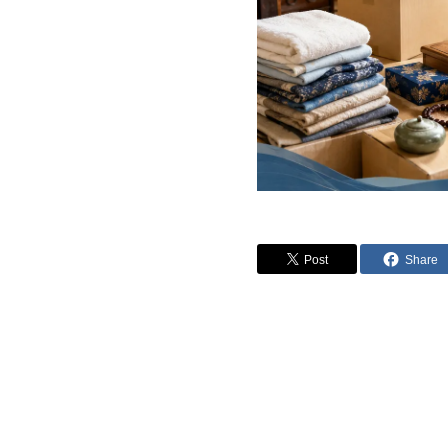
Post
Share