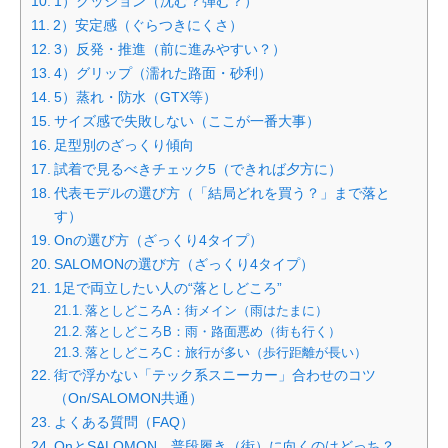
1）クッション（沈む？弾む？）
2）安定感（ぐらつきにくさ）
3）反発・推進（前に進みやすい？）
4）グリップ（濡れた路面・砂利）
5）蒸れ・防水（GTX等）
サイズ感で失敗しない（ここが一番大事）
足型別のざっくり傾向
試着で見るべきチェック5（できれば夕方に）
代表モデルの選び方（「結局どれを買う？」まで落と
す）
Onの選び方（ざっくり4タイプ）
SALOMONの選び方（ざっくり4タイプ）
1足で両立したい人の“落としどころ”
落としどころA：街メイン（雨はたまに）
落としどころB：雨・路面悪め（街も行く）
落としどころC：旅行が多い（歩行距離が長い）
街で浮かない「テック系スニーカー」合わせのコツ
（On/SALOMON共通）
よくある質問（FAQ）
OnとSALOMON、普段履き（街）に向くのはどっち？