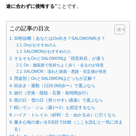
途に合わずに後悔する”
ことです。
この記事の目次
30秒診断｜あなたはOn向き？SALOMON向き？
Onがおすすめの人
SALOMONがおすすめの人
そもそもOnとSALOMONは「得意科目」が違う
On：舗装路で気持ちよく歩く・走るのが得意
SALOMON：濡れた路面・悪路・安定感が得意
用途別｜OnとSALOMONはどっちが正解？
街歩き・通勤（1日8,000歩〜）で選ぶなら
旅行（空港・階段・石畳・長時間歩行）
雨の日・雪の日（滑りやすい路面）で選ぶなら
軽いラン・ジム（週1〜2）も想定するなら
ハイク・トレイル（砂利・土・ぬかるみ）に行くなら
履き心地の違いを5項目で比較（ここを読むと一気に決ま
る）