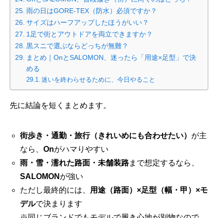
雨の日はGORE-TEX（防水）必須ですか？
サイズはハーフアップしたほうがいい？
1足で街とアウトドアを両立できますか？
黒スニで選ぶならどっちが無難？
まとめ｜OnとSALOMON、迷ったら「用途×足型」で決
める
迷いを終わらせるために、今日やること
先に結論を短くまとめます。
街歩き・通勤・旅行（きれいめにも合わせたい）
が主
なら、
On
がハマりやすい
雨・雪・濡れた路面・未舗装路
まで想定するなら、
SALOMON
が強い
ただし最終的には、
用途（路面）×足型（幅・甲）×モ
デル
で決まります
※同じブランドでもモデルで履き心地が別物なので、