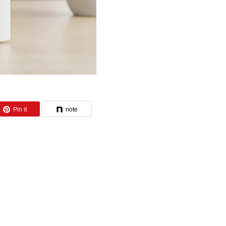
Pin it
note