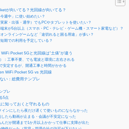
cketが向いてる？光回線が向いてる？
・今週中」に使い始めたい？
・実家・出張・通学）でもPCやタブレットを使いたい？
ぐ端末が5台以上（スマホ・PC・テレビ・ゲーム機・スマート家電など）？
やオンラインゲームなど「途切れると困る用途」が多い？
・短期での利用を予定している？
WiFi Pocket 5Gと光回線は”土俵”が違う
回線）：工事不要、でも電波と環境に左右される
で安定するが、開通工事と時間がかかる
iFi Pocket 5G vs 光回線
せない：総費用テンプレ
ンプレ
る5点
先に知っておくと守れるもの
自宅メインにしたら夜だけ遅くて使いものにならなかった
続したら動画が止まる・会議が不安定になった
込んだが開通まで1か月以上かかって仕事に支障が出た
い物件だった（賃貸・管理会社の許可が下りない）