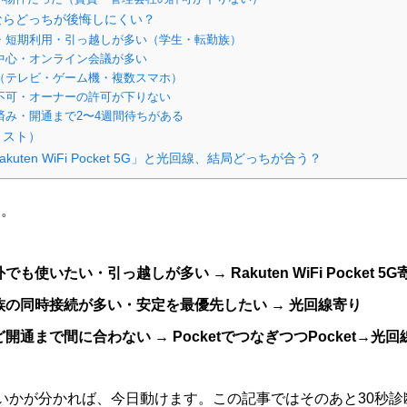
ならどっちが後悔しにくい？
・短期利用・引っ越しが多い（学生・転勤族）
中心・オンライン会議が多い
（テレビ・ゲーム機・複数スマホ）
不可・オーナーの許可が下りない
済み・開通まで2〜4週間待ちがある
リスト）
ten WiFi Pocket 5G」と光回線、結局どっちが合う？
す。
使いたい・引っ越しが多い → Rakuten WiFi Pocket 5G
の同時接続が多い・安定を最優先したい → 光回線寄り
通まで間に合わない → PocketでつなぎつつPocket→光
いかが分かれば、今日動けます。この記事ではそのあと30秒