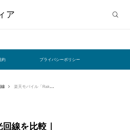
ィア
規約
プライバシーポリシー
回線
楽天モバイル「Rakuten WiFi Pocket 5G」と光回線を比較｜工事不要か安定重視か、後悔しない選び方
」と光回線を比較｜