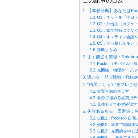
この記事の目次
【30秒診断】あなたはPo
Q1：ネットを「今日
Q2：外出先（カフェ
Q3：家で同時につな
Q4：オンライン会議
Q5：引っ越しが多い
診断まとめ
まず前提を整理：Rakuten 
Pocket（モバイル
光回線：物理ケーブル
違いを一発で比較：Rakuten W
“結局いくら？”をブレさ
実質月額の考え方
自分で埋める総費用テ
見積もりで必ず確認す
失敗あるある→回避策：
失敗1：Pocketを
失敗2：家族で同時接
失敗3：光回線を申し
失敗4：工事ができな