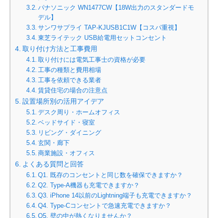
パナソニック WN1477CW【18W出力のスタンダードモ
デル】
サンワサプライ TAP-KJUSB1C1W【コスパ重視】
東芝ライテック USB給電用セットコンセント
取り付け方法と工事費用
取り付けには電気工事士の資格が必要
工事の種類と費用相場
工事を依頼できる業者
賃貸住宅の場合の注意点
設置場所別の活用アイデア
デスク周り・ホームオフィス
ベッドサイド・寝室
リビング・ダイニング
玄関・廊下
商業施設・オフィス
よくある質問と回答
Q1. 既存のコンセントと同じ数を確保できますか？
Q2. Type-A機器も充電できますか？
Q3. iPhone 14以前のLightning端子も充電できますか？
Q4. Type-Cコンセントで急速充電できますか？
Q5. 壁の中が熱くなりませんか？