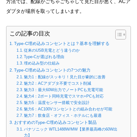
方法では、配線がごちゃごちゃして見た目が悪く、ACア
ダプタが場所を取ってしまいます。
この記事の目次
Type-C埋め込みコンセントとは？基本を理解する
従来のUSB充電とどう違うのか
Type-Cが選ばれる理由
埋め込み型の仕組み
Type-C埋め込みコンセントの7つの魅力
魅力1：配線がスッキリ！見た目が劇的に改善
魅力2：ACアダプタ不要でコスト削減
魅力3：最大60W出力でノートPCも充電可能
魅力4：2ポート同時充電でスマホ+PCも対応
魅力5：温度センサー搭載で安全設計
魅力6：AC100Vコンセントとの組み合わせが可能
魅力7：飲食店・オフィス・ホテルにも最適
おすすめのType-C埋め込みコンセント製品
パナソニック WTL1488W/MW【業界最高峰の60W出
力】