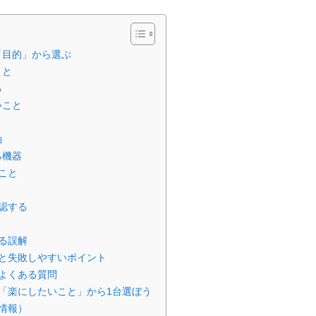
「目的」から選ぶ
こと
る
いこと
軸
る機器
こと
認する
る誤解
と失敗しやすいポイント
よくある質問
「楽にしたいこと」から1台選ぼう
情報）