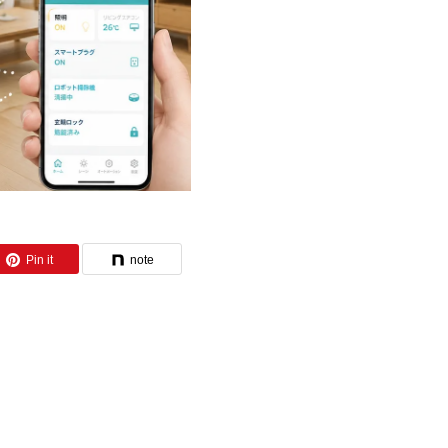
Pin it
note