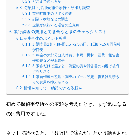
どこまで調べるか
従業員・採用候補の素行・サボり調査
業務時間中のサボり調査
副業・横領などの調査
企業が依頼する場合の注意点
素行調査の費用と向き合うときのチェックリスト
記事全体のポイント整理
1. 調査員2名・1時間1.5〜2.5万円、1日8〜15万円前後
が目安
2. 料金の大部分は人件費、車両・機材・経費・報告書
作成費などが上乗せ
3. 安さだけで選ぶと、調査の質や報告書の内容で後悔
するリスク
4. 事前情報の整理・調査のゴール設定・複数社見積も
りで費用を抑えられる
相場を知って、納得できる依頼を
初めて探偵事務所への依頼を考えたとき、まず気になる
のは費用ですよね。
ネットで調べると、「数万円で済んだ」という話もあれ