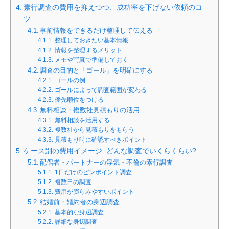
素行調査の費用を抑えつつ、成功率を下げない依頼のコ
ツ
事前情報をできるだけ整理して伝える
整理しておきたい基本情報
情報を整理するメリット
メモや写真で準備しておく
調査の目的と「ゴール」を明確にする
ゴールの例
ゴールによって調査範囲が変わる
優先順位をつける
無料相談・複数社見積もりの活用
無料相談を活用する
複数社から見積もりをもらう
見積もり時に確認すべきポイント
ケース別の費用イメージ: どんな調査でいくらくらい?
配偶者・パートナーの浮気・不倫の素行調査
1日だけのピンポイント調査
複数日の調査
費用が膨らみやすいポイント
結婚前・婚約者の身辺調査
基本的な身辺調査
詳細な身辺調査