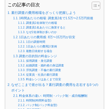
この記事の目次
素行調査の費用相場をざっくり把握しよう
1時間あたりの相場: 調査員2名で1.5万〜2.5万円前後
調査員2名体制での相場
調査員1名あたりに換算すると
なぜ2名体制が多いのか
1日あたりの費用感: 8万〜15万円が目安
1日の調査時間
1日あたりの費用計算例
複数日依頼する場合
調査の目的別の料金レンジ
採用調査・身元調査
結婚調査・婚約者の身辺調査
浮気調査・不倫の素行調査
従業員・社員の素行調査
料金レンジはあくまで目安
なぜここまで差が出る？素行調査の費用を左右する5つの
ポイント
料金体系の違い: 時間制・パック制・成功報酬制
時間制(時間料金型)
パック制(パック料金型)