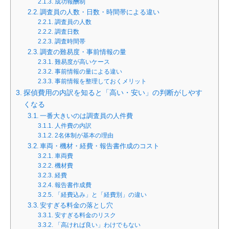
成功報酬制
調査員の人数・日数・時間帯による違い
調査員の人数
調査日数
調査時間帯
調査の難易度・事前情報の量
難易度が高いケース
事前情報の量による違い
事前情報を整理しておくメリット
探偵費用の内訳を知ると「高い・安い」の判断がしやす
くなる
一番大きいのは調査員の人件費
人件費の内訳
2名体制が基本の理由
車両・機材・経費・報告書作成のコスト
車両費
機材費
経費
報告書作成費
「経費込み」と「経費別」の違い
安すぎる料金の落とし穴
安すぎる料金のリスク
「高ければ良い」わけでもない