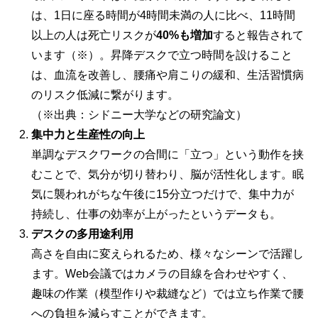
は、1日に座る時間が4時間未満の人に比べ、11時間
以上の人は死亡リスクが
40%も増加
すると報告されて
います（※）。昇降デスクで立つ時間を設けること
は、血流を改善し、腰痛や肩こりの緩和、生活習慣病
のリスク低減に繋がります。
（※出典：シドニー大学などの研究論文）
集中力と生産性の向上
単調なデスクワークの合間に「立つ」という動作を挟
むことで、気分が切り替わり、脳が活性化します。眠
気に襲われがちな午後に15分立つだけで、集中力が
持続し、仕事の効率が上がったというデータも。
デスクの多用途利用
高さを自由に変えられるため、様々なシーンで活躍し
ます。Web会議ではカメラの目線を合わせやすく、
趣味の作業（模型作りや裁縫など）では立ち作業で腰
への負担を減らすことができます。