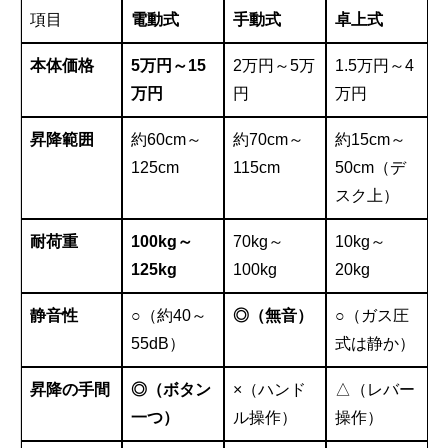
項目
電動式
手動式
卓上式
本体価格
5万円～15
2万円～5万
1.5万円～4
万円
円
万円
昇降範囲
約60cm～
約70cm～
約15cm～
125cm
115cm
50cm（デ
スク上）
耐荷重
100kg～
70kg～
10kg～
125kg
100kg
20kg
静音性
○（約40～
◎（無音）
○（ガス圧
55dB）
式は静か）
昇降の手間
◎（ボタン
×（ハンド
△（レバー
一つ）
ル操作）
操作）