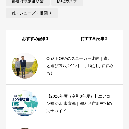
都道府県別補助金
防犯カメラ
靴・シューズ・足回り
おすすめ記事1
おすすめ記事2
OnとHOKAのスニーカー比較｜違い
iPhone17eとiPhoneSE3を比較｜SE3
と選び方7ポイント（用途別おすすめ
ユーザーが1分で結論を出せる診断つ
も）
き
【2026年度（令和8年度）】エアコ
ピラティス資格おすすめ比較｜種
ン補助金 東京都｜都と区市町村別の
類・費用・期間と失敗しない選び方
完全ガイド