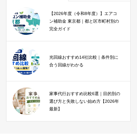
【2026年度（令和8年度）】エアコ
iPhone17eとiPhoneSE3を比較｜SE3
ン補助金 東京都｜都と区市町村別の
ユーザーが1分で結論を出せる診断つ
完全ガイド
き
ヨガインストラクター資格は必要？
光回線おすすめ14社比較｜条件別に
種類・費用・未経験から目指す方法
合う回線がわかる
を解説
家事代行おすすめ比較6選｜目的別の
ピラティス資格おすすめ比較｜種
選び方と失敗しない始め方【2026年
類・費用・期間と失敗しない選び方
最新】