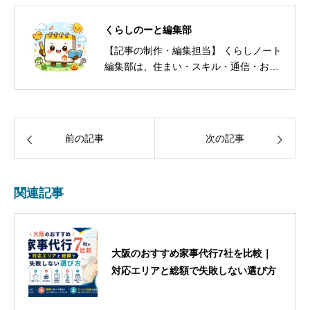
くらしのーと編集部
【記事の制作・編集担当】 くらしノート
編集部は、住まい・スキル・通信・お
金・防犯など、暮らしの意思決定に必要
な情報を編集・発信しています。一次情
報（公的機関・自治体・公式発表）を優
先し、根拠の薄い情報は掲載しません。
前の記事
次の記事
体験・取材・事例を踏まえ、読者が「今
日やること」まで分かる記事づくりを心
がけています。 ※掲載内容は、可能な限
関連記事
り公式情報を確認して作成しています。
制度・料金・条件は変更される場合があ
るため、最新の情報は各公式サイトもあ
わせてご確認ください。
大阪のおすすめ家事代行7社を比較｜
対応エリアと総額で失敗しない選び方