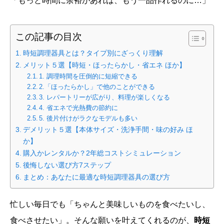
「もっと時間に余裕があれば、もう一品作れるのに…」
この記事の目次
時短調理器具とは？タイプ別にざっくり理解
メリット５選【時短・ほったらかし・省エネ ほか】
1. 調理時間を圧倒的に短縮できる
2.「ほったらかし」で他のことができる
3. レパートリーが広がり、料理が楽しくなる
4. 省エネで光熱費の節約に
5. 後片付けがラクなモデルも多い
デメリット５選【本体サイズ・洗浄手間・味の好み ほ
か】
購入かレンタルか？2年総コストシミュレーション
後悔しない選び方7ステップ
まとめ：あなたに最適な時短調理器具の選び方
忙しい毎日でも「ちゃんと美味しいものを食べたいし、
食べさせたい」。そんな願いを叶えてくれるのが、
時短