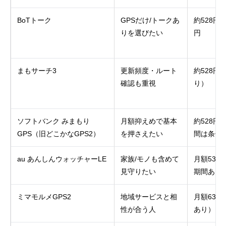
BoTトーク
GPSだけ/トークあ
約528円 o
りを選びたい
円
まもサーチ3
更新頻度・ルート
約528円
確認も重視
り）
ソフトバンク みまもり
月額抑えめで基本
約528円
GPS（旧どこかなGPS2）
を押さえたい
間は条件
au あんしんウォッチャーLE
家族/モノも含めて
月額539
見守りたい
期間あり
ミマモルメGPS2
地域サービスと相
月額638
性が合う人
あり）