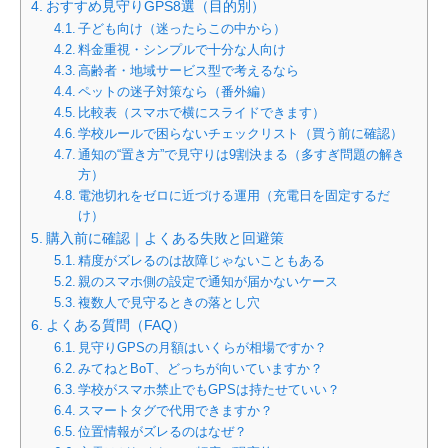
おすすめ見守りGPS8選（目的別）
子ども向け（迷ったらこの中から）
料金重視・シンプルで十分な人向け
高齢者・地域サービス型で考えるなら
ペットの迷子対策なら（番外編）
比較表（スマホで横にスライドできます）
学校ルールで困らないチェックリスト（買う前に確認）
通知の“置き方”で見守りは9割決まる（多すぎ問題の解き
方）
電池切れをゼロに近づける運用（充電日を固定するだ
け）
購入前に確認｜よくある失敗と回避策
精度がズレるのは故障じゃないこともある
親のスマホ側の設定で通知が届かないケース
複数人で見守るときの落とし穴
よくある質問（FAQ）
見守りGPSの月額はいくらが相場ですか？
みてねとBoT、どっちが向いていますか？
学校がスマホ禁止でもGPSは持たせていい？
スマートタグで代用できますか？
位置情報がズレるのはなぜ？