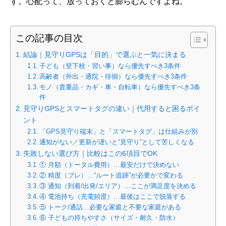
す。心配って、放っておくと膨らむんですよね。
この記事の目次
結論｜見守りGPSは「目的」で選ぶと一気に決まる
子ども（登下校・習い事）なら優先すべき3条件
高齢者（外出・通院・徘徊）なら優先すべき3条件
モノ（貴重品・カギ・車・自転車）なら優先すべき3条
件
見守りGPSとスマートタグの違い｜代用すると困るポイ
ント
「GPS見守り端末」と「スマートタグ」は仕組みが別
通知がない／更新が遅いと“見守り”として苦しくなる
失敗しない選び方｜比較はこの6項目でOK
① 月額（トータル費用）…最安だけで決めない
② 精度（ブレ）…“ルート追跡”が必要かで変わる
③ 通知（到着/出発/エリア）…ここが満足度を決める
④ 電池持ち（充電頻度）…最後はここで脱落する
⑤ トーク/通話…必要な家庭と不要な家庭がある
⑥ 子どもの持ちやすさ（サイズ・耐久・防水）