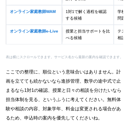
オンライン家庭教師WAM
1対1で解く過程を確認
学校
する候補
問題
オンライン家庭教師e-Live
授業と担当サポートを比
テス
べる候補
相談
表は横にスクロールできます。サービス名から最新の案内を確認できます。
ここでの整理に、順位という意味合いはありません。計
画を立てても続かないなら進捗管理、数学の途中式で止
まるなら1対1の確認、授業と日々の相談を分けたいなら
担当体制を見る、というふうに考えてください。無料体
験や相談の内容、対象学年、料金は変更される場合があ
るため、申込時の案内を優先してくださいね。