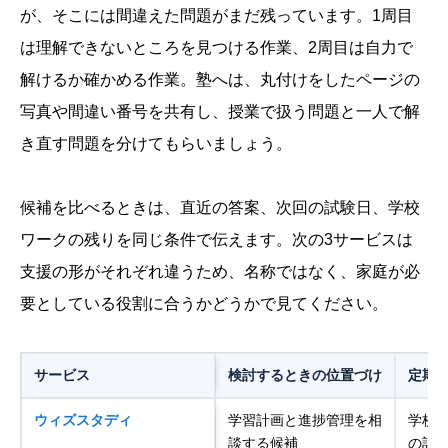
が、そこには間違えた問題がまだ残っています。1周目
は理解できないところを見つける作業、2周目は自力で
解けるか確かめる作業。塾へは、丸付けをしたページの
写真や間違い番号を共有し、授業で扱う問題と一人で解
き直す問題を分けてもらいましょう。
候補を比べるときは、直近の答案、次回の試験日、学校
ワークの残りを同じ条件で伝えます。次の3サービスは
支援の形がそれぞれ違うため、名称ではなく、家庭が必
要としている役割に合うかどうかで見てください。
サービス
検討するときの位置づけ
定期
ウィズスタディ
学習計画と進捗管理を相
学校
談する候補
の計