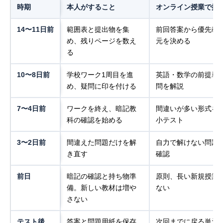
時期
本人がすること
オンライン授業で扱
14〜11日前
範囲表と提出物を集
前回答案から優先教
め、残りページを数え
元を決める
る
10〜8日前
学校ワーク1周目を進
英語・数学の前提単
め、疑問に印を付ける
問を解説
7〜4日前
ワークを終え、暗記教
間違いが多い形式を
科の確認を始める
小テスト
3〜2日前
間違えた問題だけを解
自力で解けない問題
き直す
確認
前日
暗記の確認と持ち物準
原則、長い新規授業
備。新しい教材は増や
ない
さない
テスト後
答案と問題用紙を保存
次回までに戻る単元