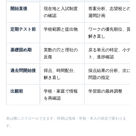
開始直後
現在地と入試制度
答案分析、志望校との差
の確認
週間計画
定期テスト前
学校範囲と提出物
ワークの優先順位、質問
解き直し
基礎固め期
英数の穴と理社の
戻る単元の特定、小テス
反復
ト、進捗確認
過去問開始後
得点、時間配分、
採点結果の分析、次に解
解き直し
問題の指定
出願前
学校・家庭で情報
学習面の最終調整
を再確認
表は横にスクロールできます。時期は地域・学校・本人の状況で変わりま
す。