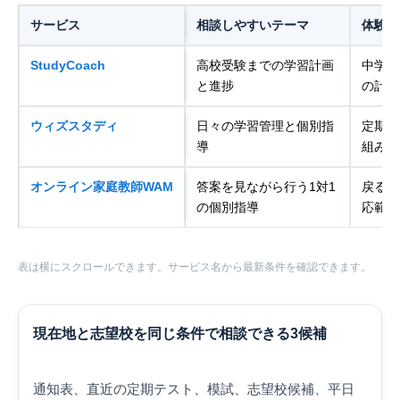
サービス
相談しやすいテーマ
体験・
StudyCoach
高校受験までの学習計画
中学生
と進捗
の計画
ウィズスタディ
日々の学習管理と個別指
定期テ
導
組み合
オンライン家庭教師WAM
答案を見ながら行う1対1
戻る単
の個別指導
応範囲
表は横にスクロールできます。サービス名から最新条件を確認できます。
現在地と志望校を同じ条件で相談できる3候補
通知表、直近の定期テスト、模試、志望校候補、平日