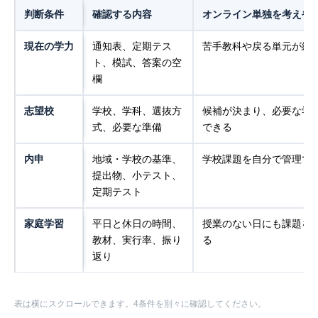
判断条件
確認する内容
オンライン単独を考えや
現在の学力
通知表、定期テス
苦手教科や戻る単元が絞
ト、模試、答案の空
欄
志望校
学校、学科、選抜方
候補が決まり、必要な学
式、必要な準備
できる
内申
地域・学校の基準、
学校課題を自分で管理で
提出物、小テスト、
定期テスト
家庭学習
平日と休日の時間、
授業のない日にも課題を
教材、実行率、振り
る
返り
表は横にスクロールできます。4条件を別々に確認してください。