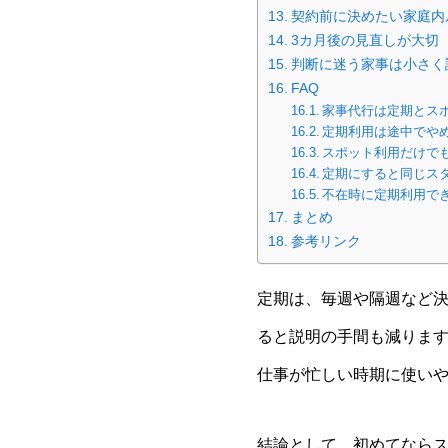
契約前に決めたい家庭内
3カ月後の見直しが大切
判断に迷う家事は小さく
FAQ
家事代行は定期とス
定期利用は途中でや
スポット利用だけで
定期にすると同じス
不在時に定期利用で
まとめ
参考リンク
定期は、毎週や隔週など
ると説明の手間も減ります
仕事が忙しい時期に使い
結論として、初めてならス