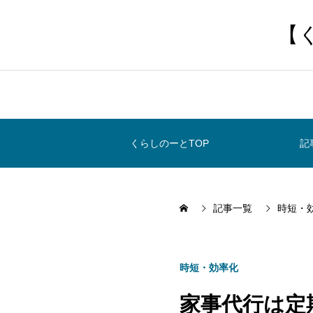
【
くらしのーとTOP
記
記事一覧
時短・
時短・効率化
家事代行は定