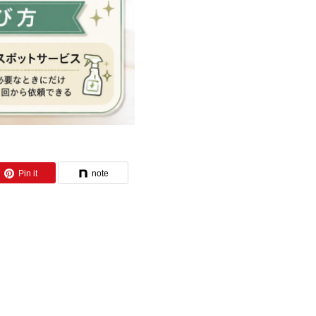
Pin it
note