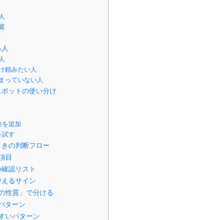
人
庭
る人
人
け頼みたい人
まっていない人
スポットの使い分け
除を追加
を試す
ときの判断フロー
項目
の確認リスト
替えるサイン
の性質」で分ける
パターン
すいパターン