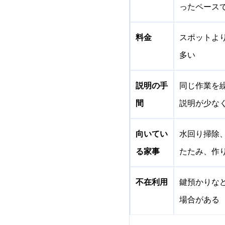
ったペース
料金
スポットよ
多い
説明の手
同じ作業を
間
説明が少な
向いてい
水回り掃除
る家事
たたみ、作
不在利用
鍵預かりな
場合がある