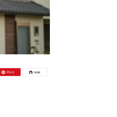
Pin it
note