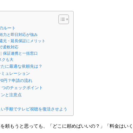
のルート
術力と即日対応が強み
還元・延長保証にメリット
で柔軟対応
｜保証連携と一括窓口
スクも大
なたに最適な依頼先は？
シミュレーション
0円？申請の流れ
7 つのチェックポイント
インと注意点
しい手順でテレビ視聴を復活させよう
理を頼もうと思っても、「どこに頼めばいいの？」「料金はい