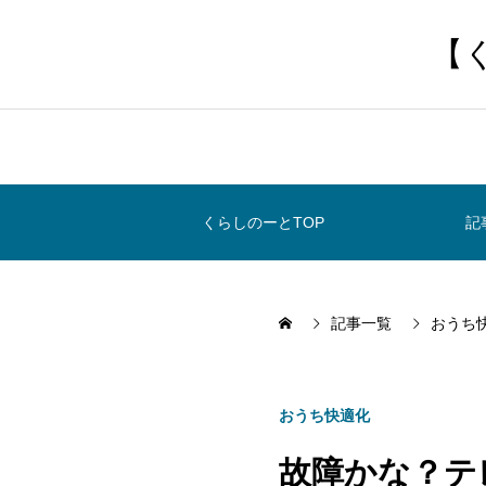
【
くらしのーとTOP
記
記事一覧
おうち
おうち快適化
故障かな？テ