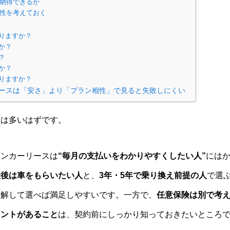
で納得できるか
能性を考えておく
りますか？
か？
？
か？
りますか？
ースは「安さ」より「プラン相性」で見ると失敗しにくい
人は多いはずです。
コンカーリースは
“毎月の支払いをわかりやすくしたい人”
には
最後は車をもらいたい人
と、
3年・5年で乗り換え前提の人
で選
理解して選べば満足しやすいです。一方で、
任意保険は別で考
イントがあること
は、契約前にしっかり知っておきたいところ