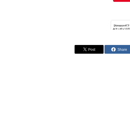
Post
Share