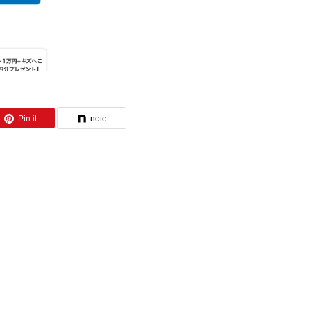
Pin it
note