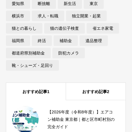
愛知県
断捨離
新生活
東京
横浜市
求人・転職
独立開業・起業
猫との暮らし
猫の遺伝子検査
省エネ家電
福岡県
終活
補助金
遺品整理
都道府県別補助金
防犯カメラ
靴・シューズ・足回り
おすすめ記事1
おすすめ記事2
【2026年度（令和8年度）】エアコ
iPhone17eとiPhoneSE3を比較｜SE3
ン補助金 東京都｜都と区市町村別の
ユーザーが1分で結論を出せる診断つ
完全ガイド
き