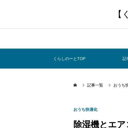
【
くらしのーとTOP
記
記事一覧
おうち
おうち快適化
除湿機とエア