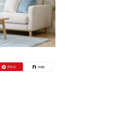
Pin it
note