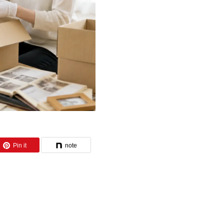
Pin it
note