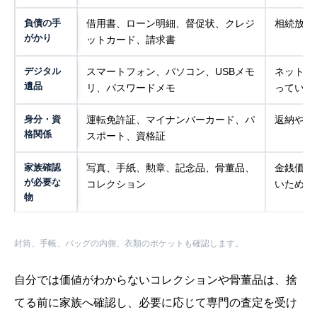
負債の手
借用書、ローン明細、督促状、クレジ
相続放棄
がかり
ットカード、請求書
デジタル
スマートフォン、パソコン、USBメモ
ネット銀
遺品
リ、パスワードメモ
っている
身分・資
運転免許証、マイナンバーカード、パ
返納や失
格関係
スポート、資格証
家族確認
写真、手紙、勲章、記念品、骨董品、
金銭価値
が必要な
コレクション
いため
物
封筒、手帳、バッグの内側、衣類のポケットも確認します。
自分では価値がわからないコレクションや骨董品は、捨
てる前に家族へ確認し、必要に応じて専門の査定を受け