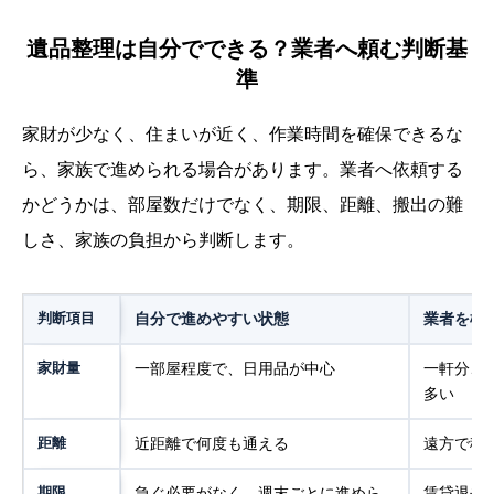
遺品整理は自分でできる？業者へ頼む判断基
準
家財が少なく、住まいが近く、作業時間を確保できるな
ら、家族で進められる場合があります。業者へ依頼する
かどうかは、部屋数だけでなく、期限、距離、搬出の難
しさ、家族の負担から判断します。
判断項目
自分で進めやすい状態
業者を検
家財量
一部屋程度で、日用品が中心
一軒分、
多い
距離
近距離で何度も通える
遠方で移
期限
急ぐ必要がなく、週末ごとに進めら
賃貸退去