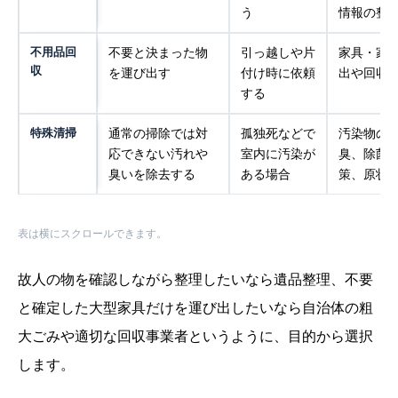
う
情報の整
不用品回
不要と決まった物
引っ越しや片
家具・家
収
を運び出す
付け時に依頼
出や回収
する
特殊清掃
通常の掃除では対
孤独死などで
汚染物の
応できない汚れや
室内に汚染が
臭、除菌
臭いを除去する
ある場合
策、原状
表は横にスクロールできます。
故人の物を確認しながら整理したいなら遺品整理、不要
と確定した大型家具だけを運び出したいなら自治体の粗
大ごみや適切な回収事業者というように、目的から選択
します。