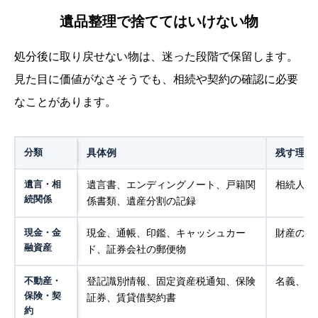
遺品整理で捨ててはいけない物
処分後に取り戻せない物は、迷った段階で保留します。
見た目に価値がなさそうでも、相続や契約の確認に必要
なことがあります。
分類
具体例
残す理由
遺言・相
遺言書、エンディングノート、戸籍関
相続人や
続関係
係書類、遺産分割の記録
現金・金
現金、通帳、印鑑、キャッシュカー
財産の把
融資産
ド、証券会社の郵便物
不動産・
登記識別情報、固定資産税通知、保険
名義、契
保険・契
証券、賃貸借契約書
約