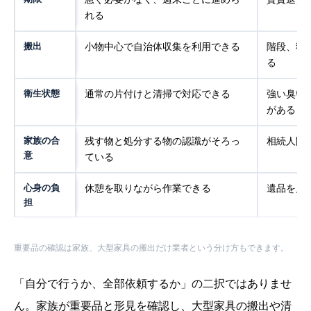
れる
搬出
小物中心で自治体収集を利用できる
階段、狭
る
衛生状態
通常の片付けと清掃で対応できる
強い臭い
がある
家族の合
残す物と処分する物の認識がそろっ
相続人間
意
ている
心身の負
休憩を取りながら作業できる
遺品を見
担
重要品の確認は家族、大型家具の搬出だけ業者という分け方もできます。
「自分で行うか、全部依頼するか」の二択ではありませ
ん。家族が重要品と形見を確認し、大型家具の搬出や清