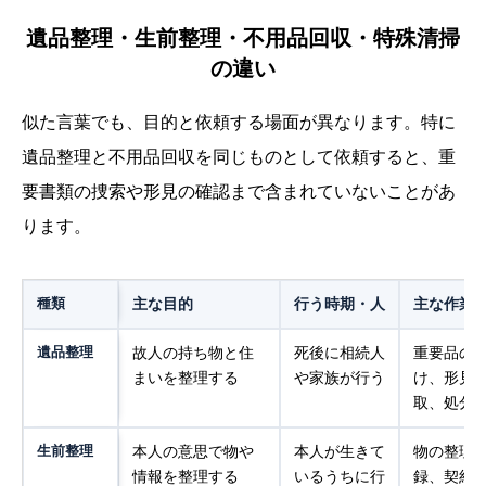
遺品整理・生前整理・不用品回収・特殊清掃
の違い
似た言葉でも、目的と依頼する場面が異なります。特に
遺品整理と不用品回収を同じものとして依頼すると、重
要書類の捜索や形見の確認まで含まれていないことがあ
ります。
種類
主な目的
行う時期・人
主な作業
遺品整理
故人の持ち物と住
死後に相続人
重要品の
まいを整理する
や家族が行う
け、形見
取、処分
生前整理
本人の意思で物や
本人が生きて
物の整理
情報を整理する
いるうちに行
録、契約