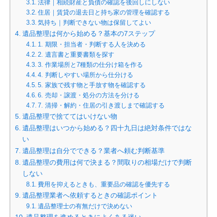
法律｜相続財産と負債の確認を後回しにしない
住居｜賃貸の退去日と持ち家の管理を確認する
気持ち｜判断できない物は保留してよい
遺品整理は何から始める？基本の7ステップ
1. 期限・担当者・判断する人を決める
2. 遺言書と重要書類を探す
3. 作業場所と7種類の仕分け箱を作る
4. 判断しやすい場所から仕分ける
5. 家族で残す物と手放す物を確認する
6. 売却・譲渡・処分の方法を分ける
7. 清掃・解約・住居の引き渡しまで確認する
遺品整理で捨ててはいけない物
遺品整理はいつから始める？四十九日は絶対条件ではな
い
遺品整理は自分でできる？業者へ頼む判断基準
遺品整理の費用は何で決まる？間取りの相場だけで判断
しない
費用を抑えるときも、重要品の確認を優先する
遺品整理業者へ依頼するときの確認ポイント
遺品整理士の有無だけで決めない