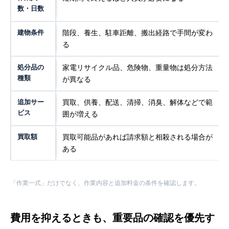
数・日数
建物条件
階段、養生、駐車距離、搬出経路で手間が変わ
る
処分品の
家電リサイクル品、危険物、重量物は処分方法
種類
が異なる
追加サー
買取、供養、配送、清掃、消臭、解体などで範
ビス
囲が増える
買取額
買取可能品があれば請求額と相殺される場合が
ある
「作業一式」だけでなく、作業内容と追加料金の条件を確認します。
費用を抑えるときも、重要品の確認を優先す