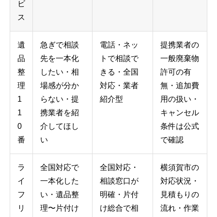
ビ
ス
遺
急ぎで相談
電話・ネッ
提携業者の
品
先を一本化
トで相談で
一般廃棄物
整
したい・相
きる・全国
許可の有
理
場感が分か
対応・業者
無・追加費
1
らない・提
紹介型
用の扱い・
1
携業者を紹
キャンセル
0
介してほし
条件は公式
番
い
で確認
ラ
全国対応で
全国対応・
横須賀市の
イ
一本化した
相談窓口が
対応状況・
フ
い・遺品整
明確・片付
見積もりの
リ
理〜片付け
け総合で相
流れ・作業