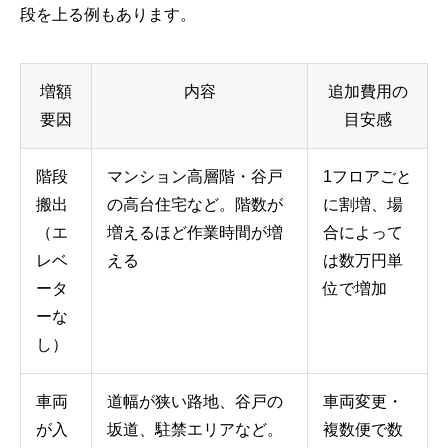
段を上る例もあります。
増額
内容
追加費用の
要因
目安感
階段
マンション高層階・谷戸
1フロアごと
搬出
の高台住宅など。階数が
に割増、場
（エ
増えるほど作業時間が増
合によって
レベ
える
は数万円単
ータ
位で増加
ーな
し）
車両
道幅が狭い路地、谷戸の
車両変更・
が入
坂道、駐禁エリアなど。
複数便で数