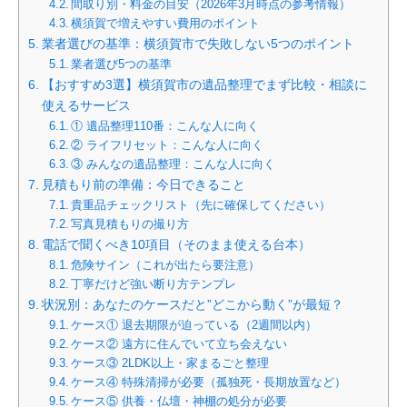
間取り別・料金の目安（2026年3月時点の参考情報）
横須賀で増えやすい費用のポイント
業者選びの基準：横須賀市で失敗しない5つのポイント
業者選び5つの基準
【おすすめ3選】横須賀市の遺品整理でまず比較・相談に
使えるサービス
① 遺品整理110番：こんな人に向く
② ライフリセット：こんな人に向く
③ みんなの遺品整理：こんな人に向く
見積もり前の準備：今日できること
貴重品チェックリスト（先に確保してください）
写真見積もりの撮り方
電話で聞くべき10項目（そのまま使える台本）
危険サイン（これが出たら要注意）
丁寧だけど強い断り方テンプレ
状況別：あなたのケースだと”どこから動く”が最短？
ケース① 退去期限が迫っている（2週間以内）
ケース② 遠方に住んでいて立ち会えない
ケース③ 2LDK以上・家まるごと整理
ケース④ 特殊清掃が必要（孤独死・長期放置など）
ケース⑤ 供養・仏壇・神棚の処分が必要