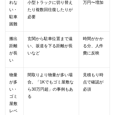
れな
小型トラックに切り替え
万円〜増加
い・
たり複数回往復したりが
駐車
必要
困難
搬出
玄関から駐車位置まで遠
時間がかか
距離
い、坂道を下る距離が長
る分、人件
が長
いなど
費に反映
い
物量
間取りより物量が多い場
見積もり時
が多
合。「1Kでもゴミ屋敷な
点で確認が
い・
ら30万円超」の事例もあ
必須
ゴミ
る
屋敷
レベ