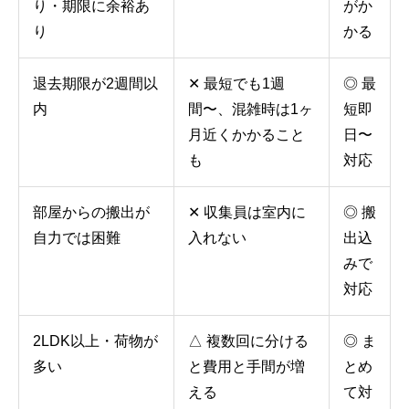
り・期限に余裕あ
がか
り
かる
退去期限が2週間以
✕ 最短でも1週
◎ 最
内
間〜、混雑時は1ヶ
短即
月近くかかること
日〜
も
対応
部屋からの搬出が
✕ 収集員は室内に
◎ 搬
自力では困難
入れない
出込
みで
対応
2LDK以上・荷物が
△ 複数回に分ける
◎ ま
多い
と費用と手間が増
とめ
える
て対