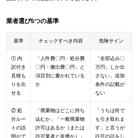
業者選び5つの基準
基準
チェックすべき内容
危険サイン
① 内
「人件費〇円・処分費
「全部込み〇
訳付き
〇円・搬出費〇円」と
万円」しか出
見積も
項目別に書かれている
さない。追加
りを出
か
条件の記載が
せる
ない
② 処
「廃棄物はどこに持ち
「うちは何で
分ルー
込むか」「一般廃棄物
も引き取れま
トの説
許可はあるか（または
す」と言うが
明がで
許可業者と提携か）」
許可の話をし