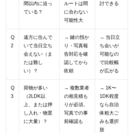
間以内に迫っ
ルートは間
討できる
ている？
に合わない
可能性大
Q
遠方に住んで
→ 鍵の預か
→ 当日立
2
いて当日立ち
り・写真報
ち会いが
会えない（ま
告対応を確
可能なの
たは難し
認してから
で比較幅
い）？
依頼
が広がる
Q
荷物が多い
→ 複数業者
→ 1K〜
3
（2LDK以
の相見積も
1DK程度
上、または押
りが必須。
なら自治
し入れ・物置
写真での事
体粗大ご
に大量）？
前確認も
みも選択
肢