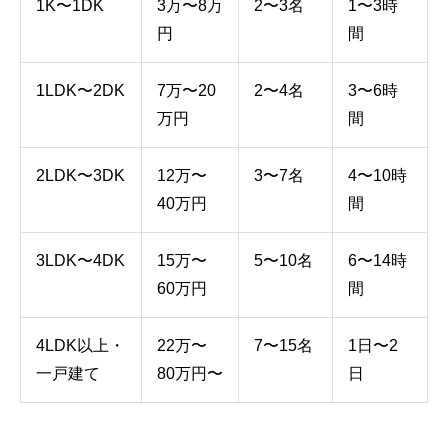
1K〜1DK
3万〜8万
2〜3名
1〜3時
円
間
1LDK〜2DK
7万〜20
2〜4名
3〜6時
万円
間
2LDK〜3DK
12万〜
3〜7名
4〜10時
40万円
間
3LDK〜4DK
15万〜
5〜10名
6〜14時
60万円
間
4LDK以上・
22万〜
7〜15名
1日〜2
一戸建て
80万円〜
日