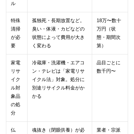
ル
特殊
孤独死・長期放置など。
18万〜数十
清掃
臭い・体液・カビなどの
万円（状
が必
状態によって費用が大き
態・期間次
要
く変わる
第）
家電
冷蔵庫・洗濯機・エアコ
品目ごとに
リサ
ン・テレビは「家電リサ
数千円〜
イク
イクル法」対象。処分に
ル対
別途リサイクル料金がか
象品
かる
の処
分
仏
魂抜き（閉眼供養）が必
業者・宗派