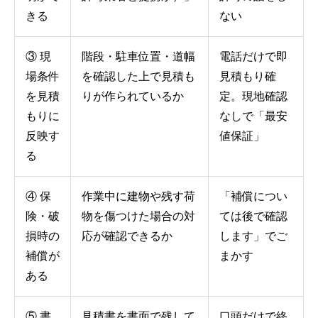
きる
ない
③ 現
階段・駐車位置・道幅
電話だけで即
場条件
を確認した上で見積も
見積もり確
を見積
りが作られているか
定。現地確認
もりに
なしで「最安
反映す
値保証」
る
④ 保
作業中に建物や残す荷
「補償につい
険・破
物を傷つけた場合の対
ては後で確認
損時の
応が確認できるか
します」でご
補償が
まかす
ある
⑤ 書
見積書を書面で残して
口頭だけで終