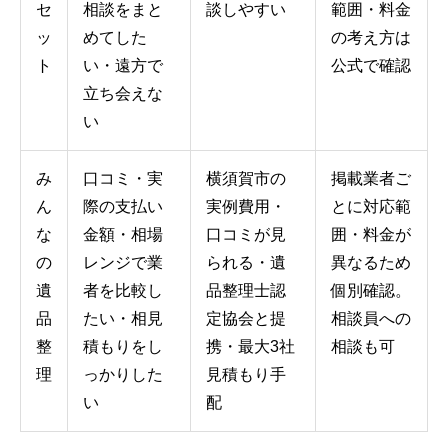
セ
相談をまと
談しやすい
範囲・料金
ッ
めてした
の考え方は
ト
い・遠方で
公式で確認
立ち会えな
い
み
口コミ・実
横須賀市の
掲載業者ご
ん
際の支払い
実例費用・
とに対応範
な
金額・相場
口コミが見
囲・料金が
の
レンジで業
られる・遺
異なるため
遺
者を比較し
品整理士認
個別確認。
品
たい・相見
定協会と提
相談員への
整
積もりをし
携・最大3社
相談も可
理
っかりした
見積もり手
い
配