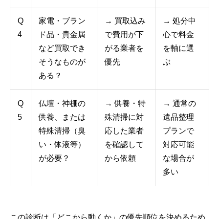
Q
家電・ブラン
→ 買取込み
→ 処分中
4
ド品・貴金属
で費用が下
心で料金
など買取でき
がる業者を
を軸に選
そうなものが
優先
ぶ
ある？
Q
仏壇・神棚の
→ 供養・特
→ 通常の
5
供養、または
殊清掃に対
遺品整理
特殊清掃（臭
応した業者
プランで
い・体液等）
を確認して
対応可能
が必要？
から依頼
な場合が
多い
この診断は「どこから動くか」の優先順位を決めるため