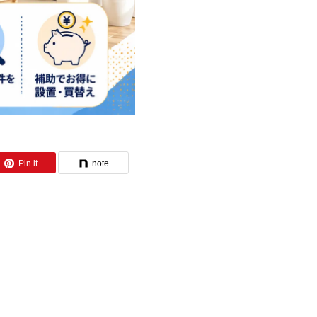
Pin it
note