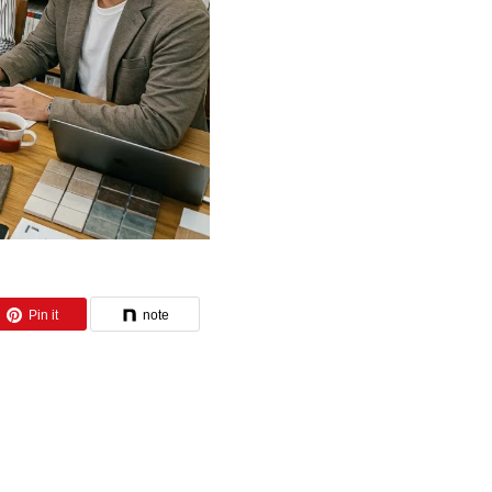
Pin it
note