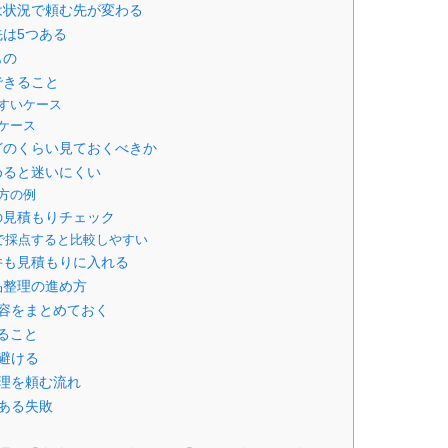
は状況で頼む先が変わる
は5つある
もの
できること
すいケース
ケース
どのくらい見ておくべきか
めると迷いにくい
方の例
の見積もりチェック
点で採点すると比較しやすい
件も見積もりに入れる
品整理の進め方
容をまとめておく
ること
避ける
理を頼む流れ
ある失敗