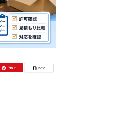
Pin it
note