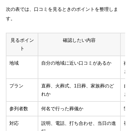
次の表では、口コミを見るときのポイントを整理しま
す。
見るポイン
確認したい内容
ト
地域
自分の地域に近い口コミがあるか
葬
ま
プラン
直葬、火葬式、1日葬、家族葬のど
自
れか
ま
参列者数
何名で行った葬儀か
5
対応
説明、電話、打ち合わせ、当日の進
初